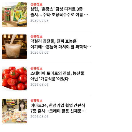
생활정보
삼립, '촌캉스' 감성 디저트 3종
출시...수박·초당옥수수로 여름 맛
살렸다
2026.08.07
생활정보
막걸리 침전물, 진짜 효능은
여기에…흔들어 마셔야 할 과학적
이유
2026.08.06
생활정보
스테비아 토마토의 진실, 농산물
아닌 '가공식품'이었다
2026.08.06
생활정보
이마트24, 한성기업 협업 간편식
7종 출시…크래미 활용 신제품
선보인다
2026.08.06