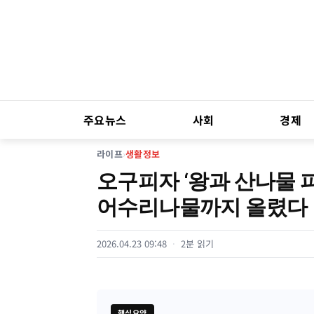
주요뉴스
사회
경제
라이프
›
생활정보
오구피자 ‘왕과 산나물 
어수리나물까지 올렸다
2026.04.23 09:48
2분 읽기
핵심요약