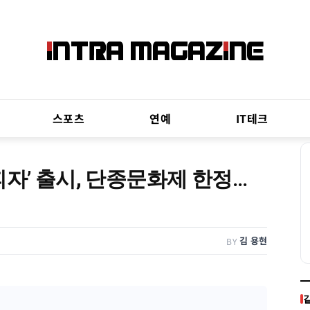
스포츠
연예
IT테크
피자’ 출시, 단종문화제 한정…
김 용현
BY