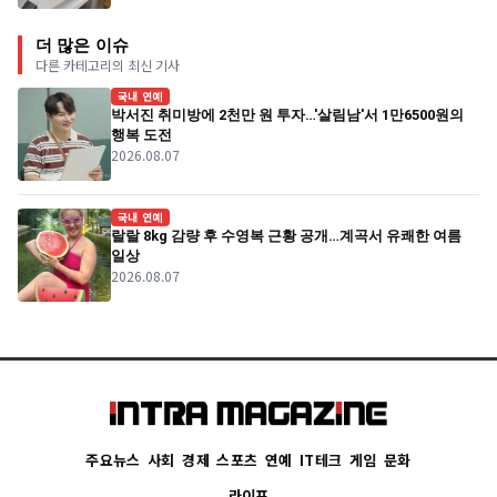
더 많은 이슈
다른 카테고리의 최신 기사
국내 연예
박서진 취미방에 2천만 원 투자…'살림남'서 1만6500원의
행복 도전
2026.08.07
국내 연예
랄랄 8kg 감량 후 수영복 근황 공개…계곡서 유쾌한 여름
일상
2026.08.07
주요뉴스
사회
경제
스포츠
연예
IT테크
게임
문화
라이프