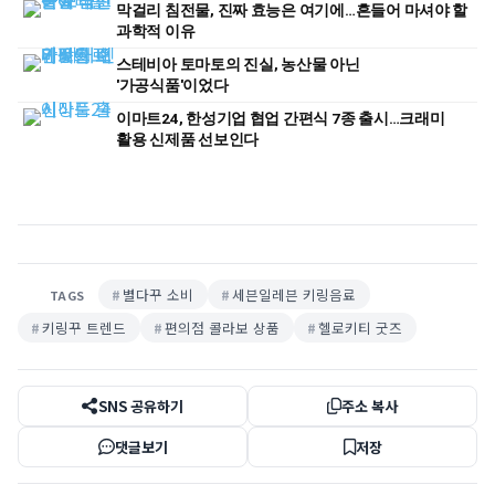
막걸리 침전물, 진짜 효능은 여기에…흔들어 마셔야 할
과학적 이유
스테비아 토마토의 진실, 농산물 아닌
'가공식품'이었다
이마트24, 한성기업 협업 간편식 7종 출시…크래미
활용 신제품 선보인다
별다꾸 소비
세븐일레븐 키링음료
TAGS
키링꾸 트렌드
편의점 콜라보 상품
헬로키티 굿즈
SNS 공유하기
주소 복사
댓글보기
저장