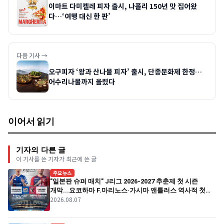
이마트 다미켈레 피자 출시, 나폴리 150년 맛 집어왔
다…‘여행 대신 한 판’
다음 기사 →
오구피자 ‘왕과 산나물 피자’ 출시, 단종문화제 한정…
어수리나물까지 올렸다
이어서 읽기
기자의 다른 글
이 기사를 쓴 기자가 최근에 쓴 글
주요뉴스
"일본판 슈퍼 매치" J리그 2026-2027 추춘제 첫 시즌
개막...요코하마 F.마리노스·가시마 앤틀러스 역사적 첫
2026.08.07
경기