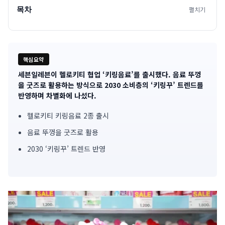
목차
펼치기
핵심요약
세븐일레븐이 헬로키티 협업 ‘키링음료’를 출시했다. 음료 뚜껑
기
을 굿즈로 활용하는 방식으로 2030 소비층의 ‘키링꾸’ 트렌드를
반영하며 차별화에 나섰다.
사
헬로키티 키링음료 2종 출시
핵
음료 뚜껑을 굿즈로 활용
심
2030 ‘키링꾸’ 트렌드 반영
요
약