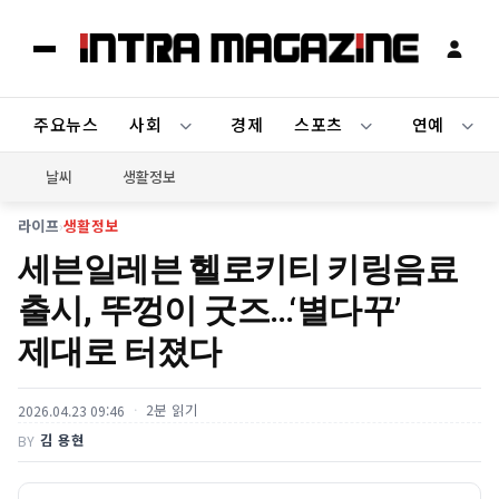
주요뉴스
사회
경제
스포츠
연예
날씨
생활정보
라이프
›
생활정보
세븐일레븐 헬로키티 키링음료
출시, 뚜껑이 굿즈…‘별다꾸’
제대로 터졌다
2분 읽기
2026.04.23 09:46
김 용현
BY