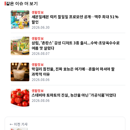
같은 이슈 더 보기
생활정보
세븐일레븐 럭키 칠일일 프로모션 공개…맥주 최대 51%
할인
2026.06.30
생활정보
삼립, '촌캉스' 감성 디저트 3종 출시...수박·초당옥수수로
여름 맛 살렸다
2026.08.07
생활정보
막걸리 침전물, 진짜 효능은 여기에…흔들어 마셔야 할
과학적 이유
2026.08.06
생활정보
스테비아 토마토의 진실, 농산물 아닌 '가공식품'이었다
2026.08.06
← 이전 기사