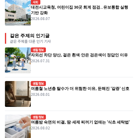
사회
대전시교육청, 어린이집 30곳 회계 점검…유보통합 실행
기반 강화
2026.08.07
같은 주제의 인기글
같은 주제를 다룬 인기 기사
생활정보
자외선 차단 양산, 겉은 흰색·안은 검은색이 정답인 이유
2026.07.31
생활정보
여름철 노년층 탈수가 더 위험한 이유, 둔해진 '갈증' 신호
2026.08.01
생활정보
여름밤 숙면의 비결, 땀·세제 찌꺼기 없애는 '식초 세탁법'
2026.08.02