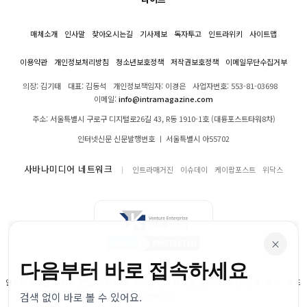
매체소개
인사말
찾아오시는길
기사제보
독자투고
인트라위키
사이트맵
이용약관
개인정보처리방침
청소년보호정책
저작권보호정책
이메일무단수집거부
의장: 김기태
대표: 김동석
개인정보책임자: 이경은
사업자번호: 553-81-03698
이메일:
info@intramagazine.com
주소: 서울특별시 구로구 디지털로26길 43, R동 1910-1호 (대륭포스트타워8차)
인터넷신문 신문발행번호 ㅣ 서울특별시 아55702
사바나미디어 네트워크
인트라매거진
이슈데이
케이팝포스트
위닥스
×
다음부터 바로 접속하세요
인트라매거진의 모든 콘텐츠(기사)는 저작권법의 보호를 받으며, 무단 전재, 복사, 배포
검색 없이 바로 볼 수 있어요.
등을 금합니다.