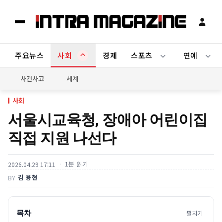
주요뉴스
사회
경제
스포츠
연예
사건사고
세계
사회
서울시교육청, 장애아 어린이집
직접 지원 나선다
1분 읽기
2026.04.29 17:11
김 용현
BY
목차
펼치기