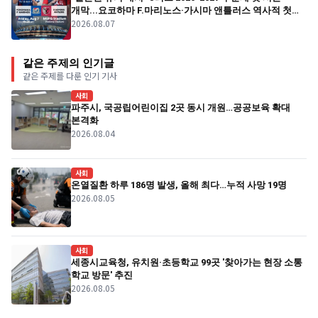
개막...요코하마 F.마리노스·가시마 앤틀러스 역사적 첫
2026.08.07
경기
같은 주제의 인기글
같은 주제를 다룬 인기 기사
사회
파주시, 국공립어린이집 2곳 동시 개원…공공보육 확대
본격화
2026.08.04
사회
온열질환 하루 186명 발생, 올해 최다…누적 사망 19명
2026.08.05
사회
세종시교육청, 유치원·초등학교 99곳 '찾아가는 현장 소통
학교 방문' 추진
2026.08.05