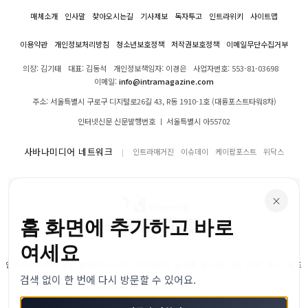
매체소개
인사말
찾아오시는길
기사제보
독자투고
인트라위키
사이트맵
이용약관
개인정보처리방침
청소년보호정책
저작권보호정책
이메일무단수집거부
의장: 김기태
대표: 김동석
개인정보책임자: 이경은
사업자번호: 553-81-03698
이메일:
info@intramagazine.com
주소: 서울특별시 구로구 디지털로26길 43, R동 1910-1호 (대륭포스트타워8차)
인터넷신문 신문발행번호 ㅣ 서울특별시 아55702
사바나미디어 네트워크
인트라매거진
이슈데이
케이팝포스트
위닥스
×
홈 화면에 추가하고 바로
여세요
인트라매거진의 모든 콘텐츠(기사)는 저작권법의 보호를 받으며, 무단 전재, 복사, 배포
검색 없이 한 번에 다시 방문할 수 있어요.
등을 금합니다.
© 2024–2026 인트라매거진. All Rights Reserved