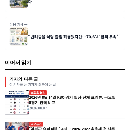
다
다음 기사 →
“반려동물 식당 출입 허용됐지만…70.6% ‘합의 부족’”
이어서 읽기
기자의 다른 글
이 기사를 쓴 기자가 최근에 쓴 글
스포츠 분석
2026년 8월 14일 KBO 경기 일정·전체 프리뷰, 금요일
5경기 전력 비교
2026.08.07
주요뉴스
"일본판 슈퍼 매치" J리그 2026-2027 추춘제 첫 시즌