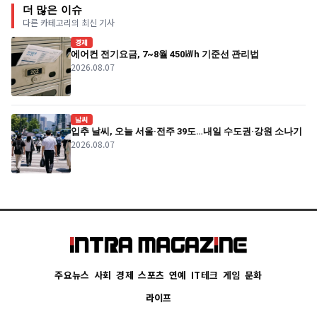
더 많은 이슈
다른 카테고리의 최신 기사
경제
에어컨 전기요금, 7~8월 450㎾h 기준선 관리법
2026.08.07
날씨
입추 날씨, 오늘 서울·전주 39도…내일 수도권·강원 소나기
2026.08.07
주요뉴스
사회
경제
스포츠
연예
IT테크
게임
문화
라이프