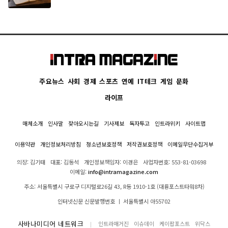
주요뉴스
사회
경제
스포츠
연예
IT테크
게임
문화
라이프
매체소개
인사말
찾아오시는길
기사제보
독자투고
인트라위키
사이트맵
이용약관
개인정보처리방침
청소년보호정책
저작권보호정책
이메일무단수집거부
의장: 김기태
대표: 김동석
개인정보책임자: 이경은
사업자번호: 553-81-03698
이메일:
info@intramagazine.com
주소: 서울특별시 구로구 디지털로26길 43, R동 1910-1호 (대륭포스트타워8차)
인터넷신문 신문발행번호 ㅣ 서울특별시 아55702
사바나미디어 네트워크
인트라매거진
이슈데이
케이팝포스트
위닥스