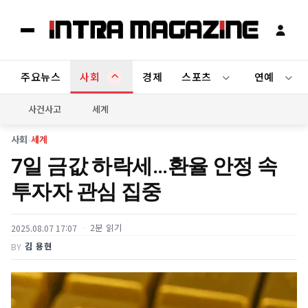
주요뉴스
사회
경제
스포츠
연예
사건사고
세계
사회
›
세계
7일 금값 하락세...환율 안정 속
투자자 관심 집중
2분 읽기
2025.08.07 17:07
김 용현
BY