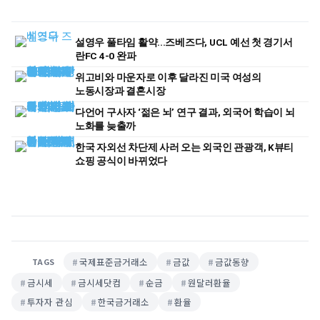
설영우 풀타임 활약...즈베즈다, UCL 예선 첫 경기서
란FC 4-0 완파
위고비와 마운자로 이후 달라진 미국 여성의
노동시장과 결혼시장
다언어 구사자 ‘젊은 뇌’ 연구 결과, 외국어 학습이 뇌
노화를 늦출까
한국 자외선 차단제 사러 오는 외국인 관광객, K뷰티
쇼핑 공식이 바뀌었다
국제표준금거래소
금값
금값동향
TAGS
금시세
금시세닷컴
순금
원달러환율
투자자 관심
한국금거래소
환율