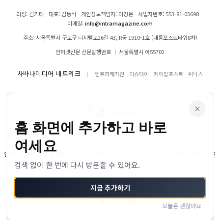
의장: 김기태
대표: 김동석
개인정보책임자: 이경은
사업자번호: 553-81-03698
이메일:
info@intramagazine.com
주소: 서울특별시 구로구 디지털로26길 43, R동 1910-1호 (대륭포스트타워8차)
인터넷신문 신문발행번호 ㅣ 서울특별시 아55702
사바나미디어 네트워크
인트라매거진
이슈데이
케이팝포스트
위닥스
×
홈 화면에 추가하고 바로
여세요
인트라매거진의 모든 콘텐츠(기사)는 저작권법의 보호를 받으며, 무단 전재, 복사, 배포
검색 없이 한 번에 다시 방문할 수 있어요.
등을 금합니다.
© 2024–2026 인트라매거진. All Rights Reserved
지금 추가하기
오늘은 괜찮아요