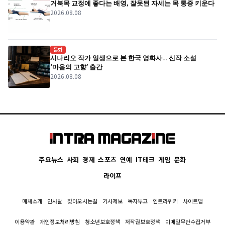
거북목 교정에 좋다는 배영, 잘못된 자세는 목 통증 키운다
2026.08.08
문화
시나리오 작가 일생으로 본 한국 영화사… 신작 소설
‘마음의 고향’ 출간
2026.08.08
주요뉴스
사회
경제
스포츠
연예
IT테크
게임
문화
라이프
매체소개
인사말
찾아오시는길
기사제보
독자투고
인트라위키
사이트맵
이용약관
개인정보처리방침
청소년보호정책
저작권보호정책
이메일무단수집거부