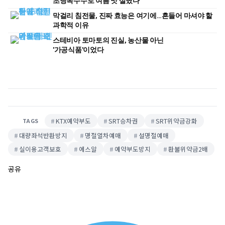
초당옥수수로 여름 맛 살렸다
막걸리 침전물, 진짜 효능은 여기에…흔들어 마셔야 할
과학적 이유
스테비아 토마토의 진실, 농산물 아닌
'가공식품'이었다
KTX예약부도
SRT승차권
SRT위약금강화
TAGS
대량좌석반환방지
명절열차예매
설명절예매
실이용고객보호
에스알
예약부도방지
환불위약금2배
공유