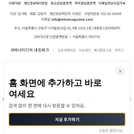
이용약관
개인정보처리방침
청소년보호정책
저작권보호정책
이메일무단수집거부
의장: 김기태
대표: 김동석
개인정보책임자: 이경은
사업자번호: 553-81-03698
이메일:
info@intramagazine.com
주소: 서울특별시 구로구 디지털로26길 43, R동 1910-1호 (대륭포스트타워8차)
인터넷신문 신문발행번호 ㅣ 서울특별시 아55702
사바나미디어 네트워크
인트라매거진
이슈데이
케이팝포스트
위닥스
×
홈 화면에 추가하고 바로
여세요
인트라매거진의 모든 콘텐츠(기사)는 저작권법의 보호를 받으며, 무단 전재, 복사, 배포
검색 없이 한 번에 다시 방문할 수 있어요.
등을 금합니다.
© 2024–2026 인트라매거진. All Rights Reserved
지금 추가하기
오늘은 괜찮아요