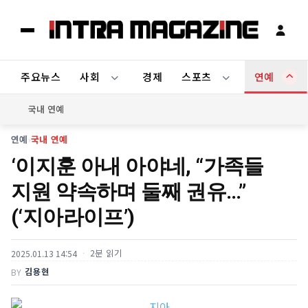
주요뉴스
사회
경제
스포츠
연예
국내 연예
연예
›
국내 연예
‘이지훈 아내 아야네, “가족들
지원 약속하며 둘째 권유…”
(‘지아라이프’)
2분 읽기
2025.01.13 14:54
김용현
BY