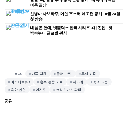
여름 일상
신병4 : 사보타주, 메인 포스터·예고편 공개…8월 24일
첫 방송
내 남은 연애, 넷플릭스 한국 시리즈 9위 진입…첫
방송부터 글로벌 관심
가족 지원
둘째 고민
루희 교감
TAGS
미스터트롯3
손목 통증 치료
아야네
육아 고충
육아 현실
이지훈
크리스마스 파티
공유