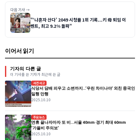
다음 기사 →
"‘나혼자 산다’ 2049 시청률 1위 기록...키 母 퇴임 이
벤트, 최고 9.2% 돌파"
이어서 읽기
기자의 다른 글
이 기사를 쓴 기자가 최근에 쓴 글
사건사고
식당서 담배 피우고 소변까지…‘우린 차이나야’ 외친 중국인
일행 만행
2025.10.10
주요뉴스
연휴 끝나자마자 또 비…서울 40mm·경기 최대 60mm
‘가을비 주의보’
2025.10.10