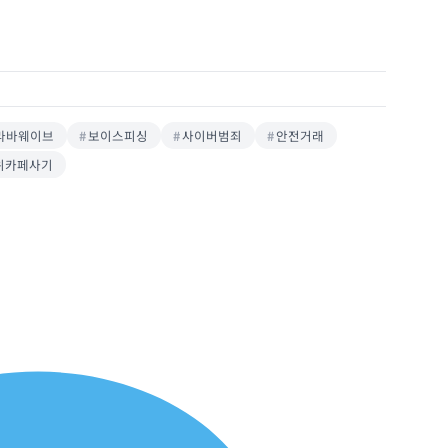
라바웨이브
보이스피싱
사이버범죄
안전거래
위카페사기