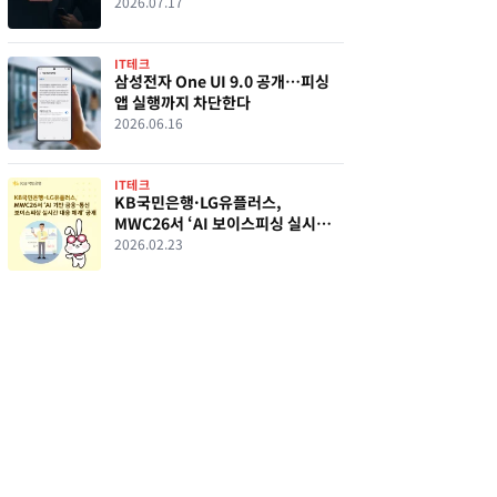
2026.07.17
IT테크
삼성전자 One UI 9.0 공개…피싱
앱 실행까지 차단한다
2026.06.16
IT테크
KB국민은행·LG유플러스,
MWC26서 ‘AI 보이스피싱 실시간
차단’ 공개…통화 중 즉시 지급정지
2026.02.23