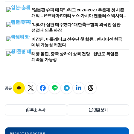
"일본판 슈퍼 매치" J리그 2026-2027 추춘제 첫 시즌
개막...요코하마 F.마리노스·가시마 앤틀러스 역사적
첫 경기
"나라가 심판 매수했다" 대한축구협회 외국인 심판
성접대 의혹 파장
이강인, 아틀레티코 선수단 첫 합류...맨시티전 한국
데뷔 가능성 커졌다
태풍 돌핀, 중국 상하이 상륙 전망…한반도 폭염은
계속될 가능성
공유
주소 복사
댓글보기
REPORTER PROFILE