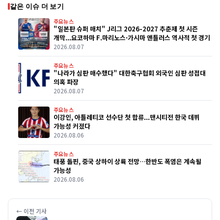
같은 이슈 더 보기
주요뉴스
"일본판 슈퍼 매치" J리그 2026-2027 추춘제 첫 시즌
개막...요코하마 F.마리노스·가시마 앤틀러스 역사적 첫 경기
2026.08.07
주요뉴스
"나라가 심판 매수했다" 대한축구협회 외국인 심판 성접대
의혹 파장
2026.08.07
주요뉴스
이강인, 아틀레티코 선수단 첫 합류...맨시티전 한국 데뷔
가능성 커졌다
2026.08.06
주요뉴스
태풍 돌핀, 중국 상하이 상륙 전망…한반도 폭염은 계속될
가능성
2026.08.06
← 이전 기사