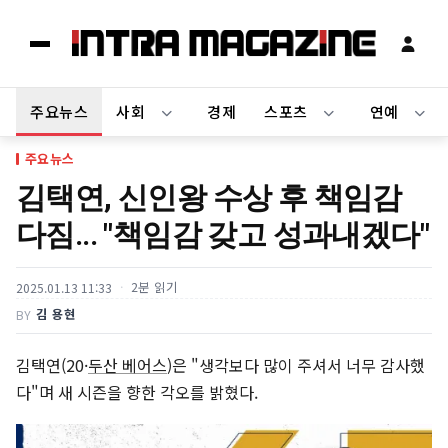
주요뉴스
사회
경제
스포츠
연예
주요뉴스
김택연, 신인왕 수상 후 책임감
다짐... "책임감 갖고 성과내겠다"
2분 읽기
2025.01.13 11:33
김 용현
BY
김택연(20·
두산 베어스
)은 "생각보다 많이 주셔서 너무 감사했
다"며 새 시즌을 향한 각오를 밝혔다.