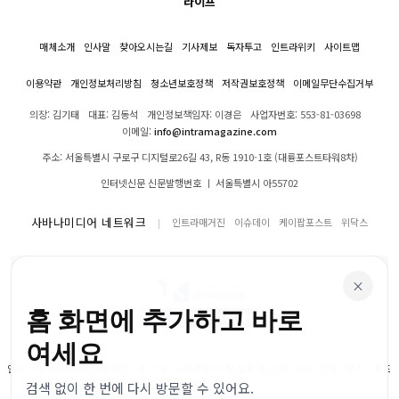
라이프
매체소개
인사말
찾아오시는길
기사제보
독자투고
인트라위키
사이트맵
이용약관
개인정보처리방침
청소년보호정책
저작권보호정책
이메일무단수집거부
의장: 김기태
대표: 김동석
개인정보책임자: 이경은
사업자번호: 553-81-03698
이메일:
info@intramagazine.com
주소: 서울특별시 구로구 디지털로26길 43, R동 1910-1호 (대륭포스트타워8차)
인터넷신문 신문발행번호 ㅣ 서울특별시 아55702
사바나미디어 네트워크
인트라매거진
이슈데이
케이팝포스트
위닥스
×
홈 화면에 추가하고 바로
여세요
인트라매거진의 모든 콘텐츠(기사)는 저작권법의 보호를 받으며, 무단 전재, 복사, 배포
검색 없이 한 번에 다시 방문할 수 있어요.
등을 금합니다.