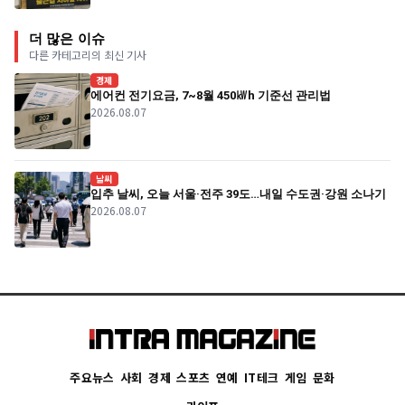
더 많은 이슈
다른 카테고리의 최신 기사
경제
에어컨 전기요금, 7~8월 450㎾h 기준선 관리법
2026.08.07
날씨
입추 날씨, 오늘 서울·전주 39도…내일 수도권·강원 소나기
2026.08.07
주요뉴스
사회
경제
스포츠
연예
IT테크
게임
문화