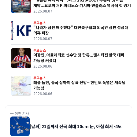
개막...요코하마 F.마리노스·가시마 앤틀러스 역사적 첫 경기
2026.08.07
주요뉴스
"나라가 심판 매수했다" 대한축구협회 외국인 심판 성접대
의혹 파장
2026.08.07
주요뉴스
이강인, 아틀레티코 선수단 첫 합류...맨시티전 한국 데뷔
가능성 커졌다
2026.08.06
주요뉴스
태풍 돌핀, 중국 상하이 상륙 전망…한반도 폭염은 계속될
가능성
2026.08.06
← 이전 기사
[날씨] 21일까지 전국 최대 10cm 눈, 아침 최저 -4도