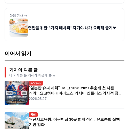
다음 기사 →
연인을 위한 3가지 레시피! 자기야 내가 요리해 줄게❤
이어서 읽기
기자의 다른 글
이 기사를 쓴 기자가 최근에 쓴 글
주요뉴스
"일본판 슈퍼 매치" J리그 2026-2027 추춘제 첫 시즌
개막...요코하마 F.마리노스·가시마 앤틀러스 역사적 첫
2026.08.07
경기
사회
대전시교육청, 어린이집 30곳 회계 점검…유보통합 실행
기반 강화