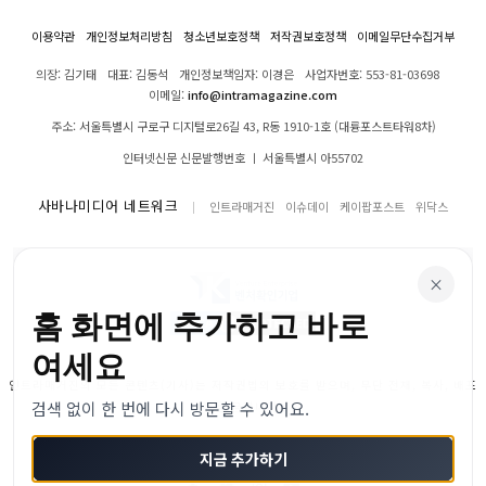
이용약관
개인정보처리방침
청소년보호정책
저작권보호정책
이메일무단수집거부
의장: 김기태
대표: 김동석
개인정보책임자: 이경은
사업자번호: 553-81-03698
이메일:
info@intramagazine.com
주소: 서울특별시 구로구 디지털로26길 43, R동 1910-1호 (대륭포스트타워8차)
인터넷신문 신문발행번호 ㅣ 서울특별시 아55702
사바나미디어 네트워크
인트라매거진
이슈데이
케이팝포스트
위닥스
×
홈 화면에 추가하고 바로
여세요
인트라매거진의 모든 콘텐츠(기사)는 저작권법의 보호를 받으며, 무단 전재, 복사, 배포
검색 없이 한 번에 다시 방문할 수 있어요.
등을 금합니다.
© 2024–2026 인트라매거진. All Rights Reserved
지금 추가하기