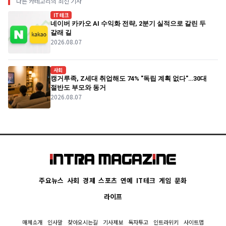
다른 카테고리의 최신 기사
IT테크
네이버 카카오 AI 수익화 전략, 2분기 실적으로 갈린 두
갈래 길
2026.08.07
사회
캥거루족, Z세대 취업해도 74% "독립 계획 없다"…30대
절반도 부모와 동거
2026.08.07
주요뉴스
사회
경제
스포츠
연예
IT테크
게임
문화
라이프
매체소개
인사말
찾아오시는길
기사제보
독자투고
인트라위키
사이트맵