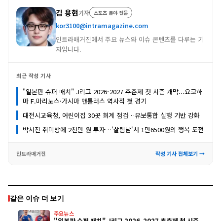
김 용현
기자
스포츠 분야 전문
kor3100@intramagazine.com
인트라매거진에서 주요 뉴스와 이슈 콘텐츠를 다루는 기
자입니다.
최근 작성 기사
"일본판 슈퍼 매치" J리그 2026-2027 추춘제 첫 시즌 개막...요코하
마 F.마리노스·가시마 앤틀러스 역사적 첫 경기
대전시교육청, 어린이집 30곳 회계 점검…유보통합 실행 기반 강화
박서진 취미방에 2천만 원 투자…'살림남'서 1만6500원의 행복 도전
인트라매거진
작성 기사 전체보기 →
같은 이슈 더 보기
주요뉴스
"일본판 슈퍼 매치" J리그 2026-2027 추춘제 첫 시즌