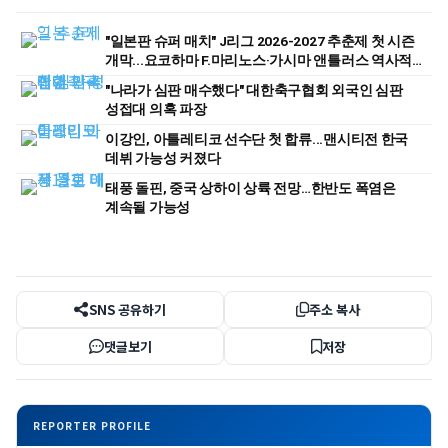
"일본판 슈퍼 매치" J리그 2026-2027 추춘제 첫 시즌
개막...요코하마 F.마리노스·가시마 앤틀러스 역사적
첫 경기
"나라가 심판 매수했다" 대한축구협회 외국인 심판
성접대 의혹 파장
이강인, 아틀레티코 선수단 첫 합류...맨시티전 한국
데뷔 가능성 커졌다
태풍 돌핀, 중국 상하이 상륙 전망…한반도 폭염은
계속될 가능성
SNS 공유하기
주소 복사
댓글보기
저장
REPORTER PROFILE