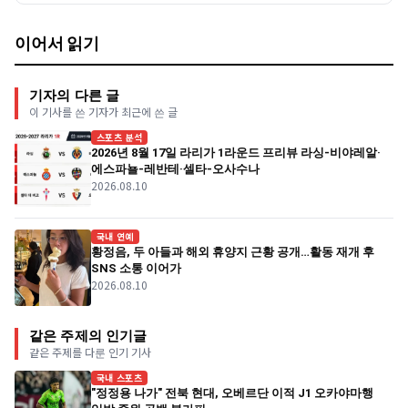
이어서 읽기
기자의 다른 글
이 기사를 쓴 기자가 최근에 쓴 글
스포츠 분석
2026년 8월 17일 라리가 1라운드 프리뷰 라싱-비야레알·
에스파뇰-레반테·셀타-오사수나
2026.08.10
국내 연예
황정음, 두 아들과 해외 휴양지 근황 공개…활동 재개 후
SNS 소통 이어가
2026.08.10
같은 주제의 인기글
같은 주제를 다룬 인기 기사
국내 스포츠
"정정용 나가" 전북 현대, 오베르단 이적 J1 오카야마행