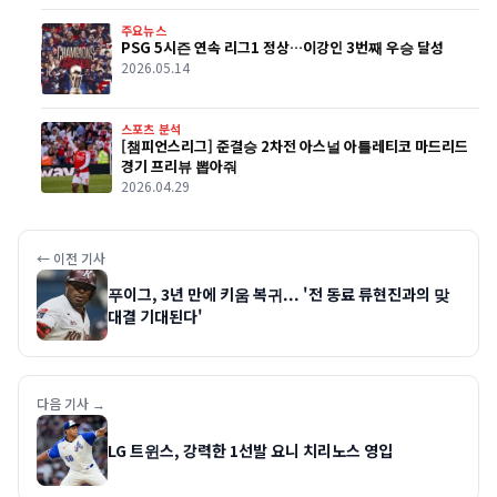
주요뉴스
PSG 5시즌 연속 리그1 정상…이강인 3번째 우승 달성
2026.05.14
스포츠 분석
[챔피언스리그] 준결승 2차전 아스널 아틀레티코 마드리드
경기 프리뷰 뽑아줘
2026.04.29
← 이전 기사
푸이그, 3년 만에 키움 복귀... '전 동료 류현진과의 맞
대결 기대된다'
다음 기사 →
LG 트윈스, 강력한 1선발 요니 치리노스 영입