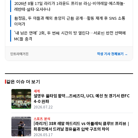
2026년 8월 17일 라리가 1라운드 프리뷰 라싱-비야레알·에스파뇰-
레반테·셀타-오사수나
황정음, 두 아들과 해외 휴양지 근황 공개…활동 재개 후 SNS 소통
이어가
'내 남은 연애' 2회, 두 번째 시간의 방 열린다…서로빈 반전 선택에
MC들 충격
인트라매거진
작성 기사 전체보기 →
같은 이슈 더 보기
세계
설영우 풀타임 활약...즈베즈다, UCL 예선 첫 경기서 란FC
4-0 완파
2026.07.22
스포츠 분석
[라리가] 38R 레알 마드리드 vs 아틀레틱 클루브 프리뷰｜
최종전에서 드러날 점유율과 압박 구조의 차이
2026.05.17