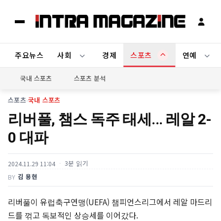
주요뉴스
사회
경제
스포츠
연예
국내 스포츠
스포츠 분석
스포츠
›
국내 스포츠
리버풀, 챔스 독주 태세... 레알 2-
0 대파
3분 읽기
2024.11.29 11:04
김 용현
BY
리버풀이 유럽축구연맹(UEFA) 챔피언스리그에서 레알 마드리
드를 꺾고 독보적인 상승세를 이어갔다.