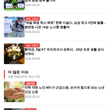
임박 중원 공백 불가피
2026.08.05
국내 스포츠
"제발 폭염 취소 해줘" 한화 이글스, 삼성 꺾고 3연패 탈출…
왕옌청 시즌 10승·노시환 맹활약
2026.08.05
국내 스포츠
황재균, 8일 KT 위즈파크서 은퇴식...20년 프로 생활 공식
마무리
2026.08.04
더 많은 이슈
다른 카테고리의 최신 기사
생활정보
악력 약한 노인 85%가 근감소증, 손아귀 힘으로 보는 노년
건강 신호
2026.08.10