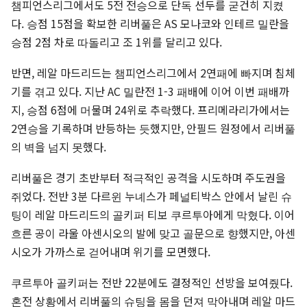
챔피언스리그에서도 5전 전승으로 단독 선두를 굳건히 지켰
다. 승점 15점을 확보한 리버풀은 AS 모나코와 인테르 밀란을
승점 2점 차로 따돌리고 조 1위를 달리고 있다.
반면, 레알 마드리드는 챔피언스리그에서 2연패에 빠지며 침체
기를 겪고 있다. 지난 AC 밀란전 1-3 패배에 이어 이번 패배까
지, 승점 6점에 머물며 24위로 추락했다. 프리메라리가에서는
2연승을 기록하며 반등하는 듯했지만, 안필드 원정에서 리버풀
의 벽을 넘지 못했다.
리버풀은 경기 초반부터 적극적인 공격을 시도하며 주도권을
쥐었다. 전반 3분 다르윈 누녜스가 페널티박스 안에서 날린 슈
팅이 레알 마드리드의 골키퍼 티보 쿠르투아에게 막혔다. 이어
흐른 공이 라울 아센시오의 발에 맞고 골문으로 향했지만, 아센
시오가 가까스로 걷어내며 위기를 모면했다.
쿠르투아 골키퍼는 전반 22분에도 결정적인 선방을 보여줬다.
혼전 상황에서 리버풀의 슈팅을 몸을 던져 막아내며 레알 마드