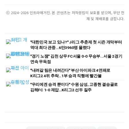
ⓒ 2024–2026 인트라매거진. 본 콘텐츠는 저작권법의 보호를 받으며, 무단 전
재 및 재배포를 금합니다.
"대한민국 보고 있나?" J리그 추춘제 첫 시즌 개막부터
역대 최다 관중...6만3960명 몰렸다
"경기 노잼" 김천 상무 FC서울 0-0 무승부...서울 2경기
연속 무득점
"내려갈 팀은 내려간다" 부산 아이파크 4연패로
K리그2 4위 추락…1부 승격 직행에 빨간불
"우리에겐 승격 뿐이다" 수원 삼성, 고종현 결승골로
김해FC 1-0 제압…K리그2 선두 질주