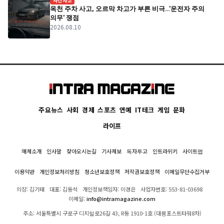
사건사고
옥천 주차 사고, 오르막 차고가 부른 비극…'운전자 주의
의무' 쟁점
2026.08.10
주요뉴스
사회
경제
스포츠
연예
IT테크
게임
문화
라이프
매체소개
인사말
찾아오시는길
기사제보
독자투고
인트라위키
사이트맵
이용약관
개인정보처리방침
청소년보호정책
저작권보호정책
이메일무단수집거부
의장: 김기태
대표: 김동석
개인정보책임자: 이경은
사업자번호: 553-81-03698
이메일:
info@intramagazine.com
주소: 서울특별시 구로구 디지털로26길 43, R동 1910-1호 (대륭포스트타워8차)