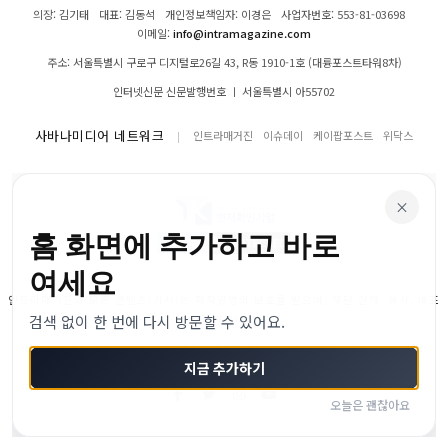
의장: 김기태
대표: 김동석
개인정보책임자: 이경은
사업자번호: 553-81-03698
이메일:
info@intramagazine.com
주소: 서울특별시 구로구 디지털로26길 43, R동 1910-1호 (대륭포스트타워8차)
인터넷신문 신문발행번호 ㅣ 서울특별시 아55702
사바나미디어 네트워크
인트라매거진
이슈데이
케이팝포스트
위닥스
×
홈 화면에 추가하고 바로
여세요
인트라매거진의 모든 콘텐츠(기사)는 저작권법의 보호를 받으며, 무단 전재, 복사, 배포
검색 없이 한 번에 다시 방문할 수 있어요.
등을 금합니다.
© 2024–2026 인트라매거진. All Rights Reserved
지금 추가하기
오늘은 괜찮아요