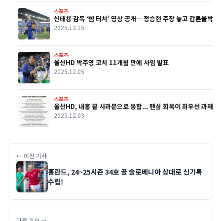
스포츠
신태용 감독 ‘뺨 터치’ 영상 공개… 정승현 주장 놓고 갑론을박
2025.12.15
스포츠
울산HD 박주영 코치 11개월 만에 사임 발표
2025.12.05
스포츠
울산HD, 내홍 끝 사과문으로 봉합... 팬심 회복이 최우선 과제
2025.12.03
← 이전 기사
홀란드, 24~25시즌 34호 골 슬로베니아 상대로 신기록
수립!
다음 기사 →