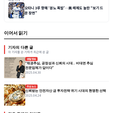
오타니 3루 향해 ‘분노 폭발’…美 매체도 놀란 “보기 드
문 장면”
이어서 읽기
기자의 다른 글
이 기사를 쓴 기자가 최근에 쓴 글
생활정보
“채권추심, 공정성과 신뢰의 시대… 비대면 추심
전문업체가 답이다”
2025.04.30
주요뉴스
신뢰받는 안전자산 금 투자전략 위기 시대의 현명한 선택
2025.04.24