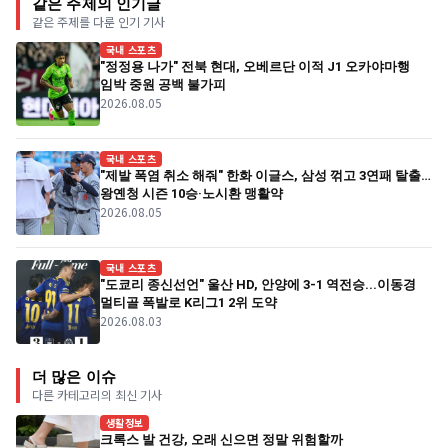
같은 주제의 인기글
같은 주제를 다룬 인기 기사
국내 스포츠
"정정용 나가" 전북 현대, 오베르단 이적 J1 오카야마행
임박 중원 공백 불가피
2026.08.05
국내 스포츠
"제발 폭염 취소 해줘" 한화 이글스, 삼성 꺾고 3연패 탈출…
왕옌청 시즌 10승·노시환 맹활약
2026.08.05
국내 스포츠
"도쿄리 종신선언" 울산 HD, 안양에 3-1 역전승...이동경
멀티골 폭발로 K리그1 2위 도약
2026.08.03
더 많은 이슈
다른 카테고리의 최신 기사
생활정보
크록스 발 건강, 오래 신으면 정말 위험할까