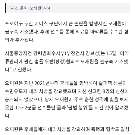
(사진 출처-오재원SNS)
프로야구
두산 베어스
구단에서 큰 논란을 발생시킨 오재원이
불구속 기소됐다. 후배 선수를 통해 의료용 마약류를 수수한 혐
의가 추가됐다.
서울중앙지검 강력범죄수사부(부장검사 김보성)는 15일 “마약
류관리에 관한 법률 위반(향정)혐의로 오재원을 불구속 기소했
다”고 전했다.
오재원은 지난 2021년부터 후배들을 협박하여 졸피뎀 성분의
수면유도제 대리 처방을 강요했으며 자신 신고한 8명의 신상이
공개되지 않았으나, 당시 오재원이 주로 순한 성격에 빛을 보지
못한 1.5~2군급 선수들만 골라 ‘불법 행위’를 시킨 것이 알려졌
다.
오재원은 후배들에게 대리처방을 강요하며 폭행과 협박도 일삼