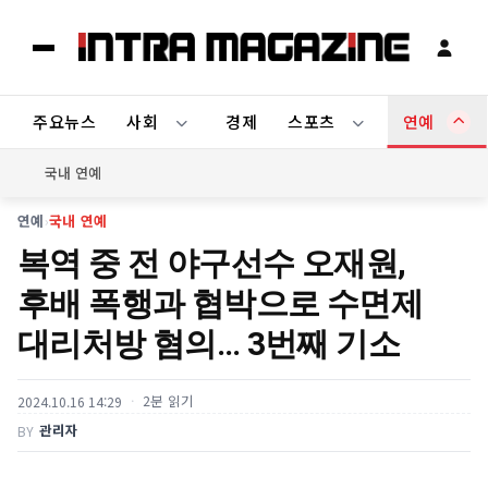
주요뉴스
사회
경제
스포츠
연예
국내 연예
연예
›
국내 연예
복역 중 전 야구선수 오재원,
후배 폭행과 협박으로 수면제
대리처방 혐의… 3번째 기소
2분 읽기
2024.10.16 14:29
관리자
BY