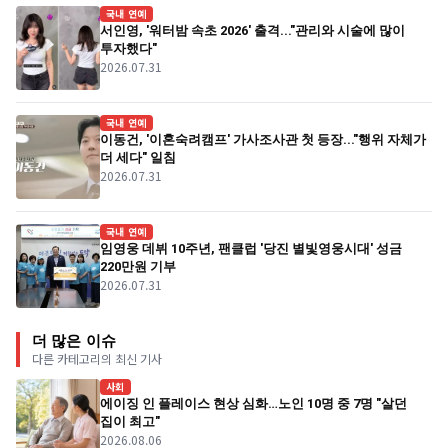
국내 연예
서인영, '워터밤 속초 2026' 출격..."관리와 시술에 많이
투자했다"
2026.07.31
국내 연예
이동건, '이혼숙려캠프' 가사조사관 첫 등장..."행위 자체가
더 세다" 일침
2026.07.31
국내 연예
임영웅 데뷔 10주년, 팬클럽 '당진 별빛영웅시대' 성금
220만원 기부
2026.07.31
더 많은 이슈
다른 카테고리의 최신 기사
사회
에이징 인 플레이스 현상 심화…노인 10명 중 7명 "살던
집이 최고"
2026.08.06