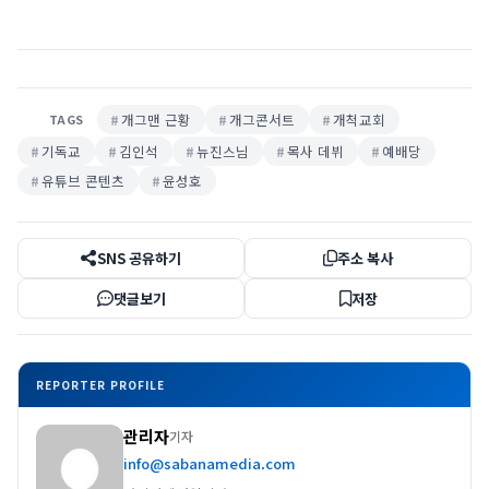
개그맨 근황
개그콘서트
개척교회
TAGS
기독교
김인석
뉴진스님
목사 데뷔
예배당
유튜브 콘텐츠
윤성호
SNS 공유하기
주소 복사
댓글보기
저장
REPORTER PROFILE
관리자
기자
info@sabanamedia.com