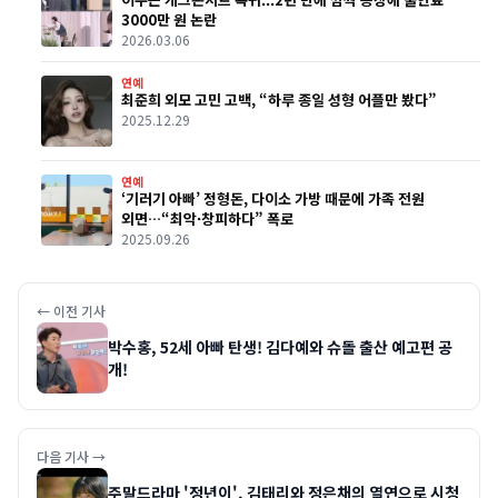
3000만 원 논란
2026.03.06
연예
최준희 외모 고민 고백, “하루 종일 성형 어플만 봤다”
2025.12.29
연예
‘기러기 아빠’ 정형돈, 다이소 가방 때문에 가족 전원
외면…“최악·창피하다” 폭로
2025.09.26
← 이전 기사
박수홍, 52세 아빠 탄생! 김다예와 슈돌 출산 예고편 공
개!
다음 기사 →
주말드라마 '정년이', 김태리와 정은채의 열연으로 시청