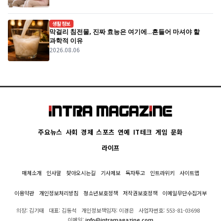
생활정보
막걸리 침전물, 진짜 효능은 여기에…흔들어 마셔야 할
과학적 이유
2026.08.06
주요뉴스
사회
경제
스포츠
연예
IT테크
게임
문화
라이프
매체소개
인사말
찾아오시는길
기사제보
독자투고
인트라위키
사이트맵
이용약관
개인정보처리방침
청소년보호정책
저작권보호정책
이메일무단수집거부
의장: 김기태
대표: 김동석
개인정보책임자: 이경은
사업자번호: 553-81-03698
이메일:
info@intramagazine.com