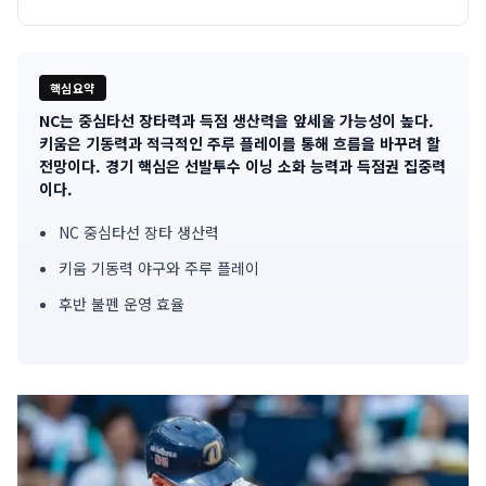
핵심요약
NC는 중심타선 장타력과 득점 생산력을 앞세울 가능성이 높다.
기
키움은 기동력과 적극적인 주루 플레이를 통해 흐름을 바꾸려 할
전망이다. 경기 핵심은 선발투수 이닝 소화 능력과 득점권 집중력
사
이다.
핵
NC 중심타선 장타 생산력
심
키움 기동력 야구와 주루 플레이
요
후반 불펜 운영 효율
약