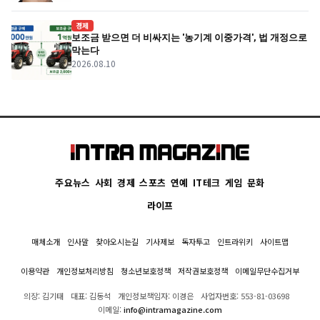
경제
보조금 받으면 더 비싸지는 '농기계 이중가격', 법 개정으로
막는다
2026.08.10
주요뉴스
사회
경제
스포츠
연예
IT테크
게임
문화
라이프
매체소개
인사말
찾아오시는길
기사제보
독자투고
인트라위키
사이트맵
이용약관
개인정보처리방침
청소년보호정책
저작권보호정책
이메일무단수집거부
의장: 김기태
대표: 김동석
개인정보책임자: 이경은
사업자번호: 553-81-03698
이메일:
info@intramagazine.com