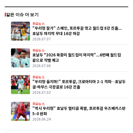
같은 이슈 더 보기
주요뉴스
"우리형 잘가" 스페인, 포르투갈 꺾고 월드컵 8강 진출...
호날두 마지막 무대 16강 마감
2026.07.07
주요뉴스
호날두 "2026 북중미 월드컵이 마지막"...6번째 월드컵
끝으로 작별 예고
2026.07.06
주요뉴스
"우리형 울지마!" 포르투갈, 크로아티아 2-1 격파…호날두
골·하무스 극장골로 16강 진출
2026.07.03
주요뉴스
"역시 우리형" 호날두 멀티골 폭발, 포르투갈 우즈베키스탄
5-0 완파
2026.06.24