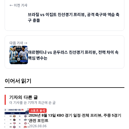
← 이전 기사
브라질 vs 이집트 친선경기 프리뷰, 공격 축구와 역습 축
구 충돌
다음 기사 →
아르헨티나 vs 온두라스 친선경기 프리뷰, 전력 차이 속
핵심 변수는
이어서 읽기
기자의 다른 글
이 기사를 쓴 기자가 최근에 쓴 글
스포츠 분석
2026년 8월 13일 KBO 경기 일정·전체 프리뷰, 주중 5경기
관전 포인트
2026.08.06