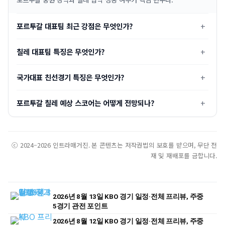
포르투갈 대표팀 최근 강점은 무엇인가?
칠레 대표팀 특징은 무엇인가?
국가대표 친선경기 특징은 무엇인가?
포르투갈 칠레 예상 스코어는 어떻게 전망되나?
ⓒ 2024–2026 인트라매거진. 본 콘텐츠는 저작권법의 보호를 받으며, 무단 전
재 및 재배포를 금합니다.
2026년 8월 13일 KBO 경기 일정·전체 프리뷰, 주중
5경기 관전 포인트
2026년 8월 12일 KBO 경기 일정·전체 프리뷰, 주중