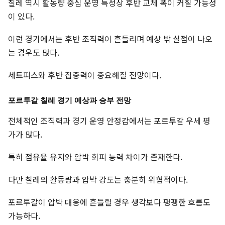
칠레 역시 활동량 중심 운영 특성상 후반 교체 폭이 커질 가능성
이 있다.
이런 경기에서는 후반 조직력이 흔들리며 예상 밖 실점이 나오
는 경우도 많다.
세트피스와 후반 집중력이 중요해질 전망이다.
포르투갈 칠레 경기 예상과 승부 전망
전체적인 조직력과 경기 운영 안정감에서는 포르투갈 우세 평
가가 많다.
특히 점유율 유지와 압박 회피 능력 차이가 존재한다.
다만 칠레의 활동량과 압박 강도는 충분히 위협적이다.
포르투갈이 압박 대응에 흔들릴 경우 생각보다 팽팽한 흐름도
가능하다.