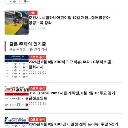
사회
춘천시, 시립하나어린이집 10일 개원…장애영유아
공공보육 강화
2026.08.06
같은 주제의 인기글
같은 주제를 다룬 인기 기사
스포츠 분석
2026년 8월 8일 KBO리그 프리뷰, KIA-LG부터 키움-
한화까지
2026.08.01
스포츠 분석
J1리그 2026-2027 시즌 개막전, 8월 7일 1R 주요 경기
관전포인트
2026.07.31
스포츠 분석
2026년 8월 9일 KBO 경기 일정·전체 프리뷰, 주말 5경기