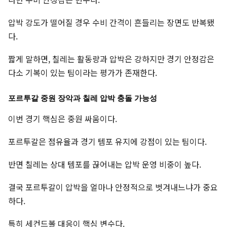
압박 강도가 떨어질 경우 수비 간격이 흔들리는 장면도 반복됐
다.
짧게 말하면, 칠레는 활동량과 압박은 강하지만 경기 안정감은
다소 기복이 있는 팀이라는 평가가 존재한다.
포르투갈 중원 장악과 칠레 압박 충돌 가능성
이번 경기 핵심은 중원 싸움이다.
포르투갈은 점유율과 경기 템포 유지에 강점이 있는 팀이다.
반면 칠레는 상대 템포를 끊어내는 압박 운영 비중이 높다.
결국 포르투갈이 압박을 얼마나 안정적으로 벗겨내느냐가 중요
하다.
특히 세컨드볼 대응이 핵심 변수다.