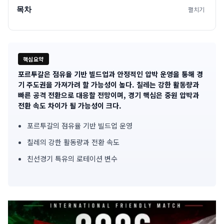
목차
펼치기
핵심요약
포르투갈은 점유율 기반 빌드업과 안정적인 압박 운영을 통해 경
기
기 주도권을 가져가려 할 가능성이 높다. 칠레는 강한 활동량과
빠른 공격 전환으로 대응할 전망이며, 경기 핵심은 중원 압박과
사
전환 속도 차이가 될 가능성이 크다.
핵
포르투갈의 점유율 기반 빌드업 운영
심
칠레의 강한 활동량과 전환 속도
요
친선경기 특유의 로테이션 변수
약