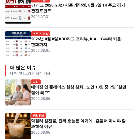
J1리그 2026-2027 시즌 개막전, 8월 7일 1R 주요 경기
관전포인트
2026.07.31
스포츠 분석
2026년 8월 8일 KBO리그 프리뷰, KIA-LG부터 키움-
한화까지
2026.08.01
더 많은 이슈
다른 카테고리의 최신 기사
사회
에이징 인 플레이스 현상 심화…노인 10명 중 7명 "살던
집이 최고"
2026.08.06
생활정보
막걸리 침전물, 진짜 효능은 여기에…흔들어 마셔야 할
과학적 이유
2026.08.06