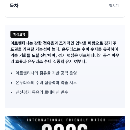
목차
펼치기
핵심요약
아르헨티나는 강한 점유율과 조직적인 압박을 바탕으로 경기 주
기
도권을 가져갈 가능성이 높다. 온두라스는 수비 숫자를 유지하며
역습 기회를 노릴 전망이며, 경기 핵심은 아르헨티나의 공격 마무
사
리 효율과 온두라스 수비 집중력 유지 여부다.
핵
아르헨티나의 점유율 기반 공격 운영
심
온두라스의 수비 집중력과 역습 시도
요
친선경기 특유의 로테이션 변수
약