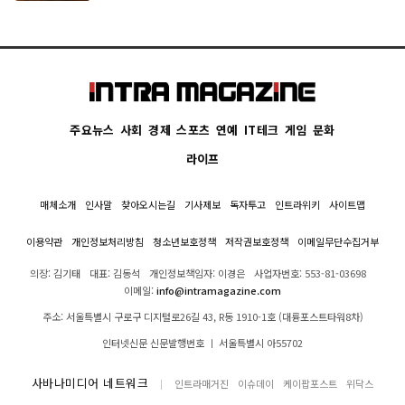
주요뉴스
사회
경제
스포츠
연예
IT테크
게임
문화
라이프
매체소개
인사말
찾아오시는길
기사제보
독자투고
인트라위키
사이트맵
이용약관
개인정보처리방침
청소년보호정책
저작권보호정책
이메일무단수집거부
의장: 김기태
대표: 김동석
개인정보책임자: 이경은
사업자번호: 553-81-03698
이메일:
info@intramagazine.com
주소: 서울특별시 구로구 디지털로26길 43, R동 1910-1호 (대륭포스트타워8차)
인터넷신문 신문발행번호 ㅣ 서울특별시 아55702
사바나미디어 네트워크
인트라매거진
이슈데이
케이팝포스트
위닥스