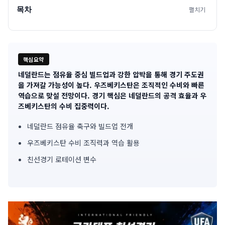
목차
펼치기
핵심요약
네덜란드는 점유율 중심 빌드업과 강한 압박을 통해 경기 주도권
기
을 가져갈 가능성이 높다. 우즈베키스탄은 조직적인 수비와 빠른
역습으로 맞설 전망이다. 경기 핵심은 네덜란드의 공격 효율과 우
사
즈베키스탄의 수비 집중력이다.
핵
네덜란드 점유율 축구와 빌드업 전개
심
우즈베키스탄 수비 조직력과 역습 활용
요
친선경기 로테이션 변수
약