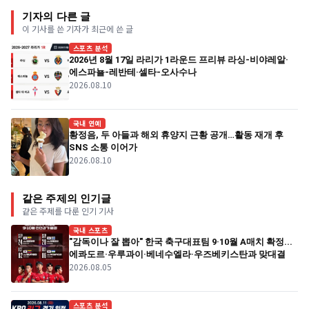
기자의 다른 글
이 기사를 쓴 기자가 최근에 쓴 글
스포츠 분석
2026년 8월 17일 라리가 1라운드 프리뷰 라싱-비야레알·
에스파뇰-레반테·셀타-오사수나
2026.08.10
국내 연예
황정음, 두 아들과 해외 휴양지 근황 공개…활동 재개 후
SNS 소통 이어가
2026.08.10
같은 주제의 인기글
같은 주제를 다룬 인기 기사
국내 스포츠
"감독이나 잘 뽑아" 한국 축구대표팀 9·10월 A매치 확정...
에콰도르·우루과이·베네수엘라·우즈베키스탄과 맞대결
2026.08.05
스포츠 분석