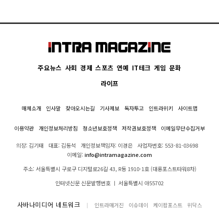
주요뉴스
사회
경제
스포츠
연예
IT테크
게임
문화
라이프
매체소개
인사말
찾아오시는길
기사제보
독자투고
인트라위키
사이트맵
이용약관
개인정보처리방침
청소년보호정책
저작권보호정책
이메일무단수집거부
의장: 김기태
대표: 김동석
개인정보책임자: 이경은
사업자번호: 553-81-03698
이메일:
info@intramagazine.com
주소: 서울특별시 구로구 디지털로26길 43, R동 1910-1호 (대륭포스트타워8차)
인터넷신문 신문발행번호 ㅣ 서울특별시 아55702
사바나미디어 네트워크
인트라매거진
이슈데이
케이팝포스트
위닥스