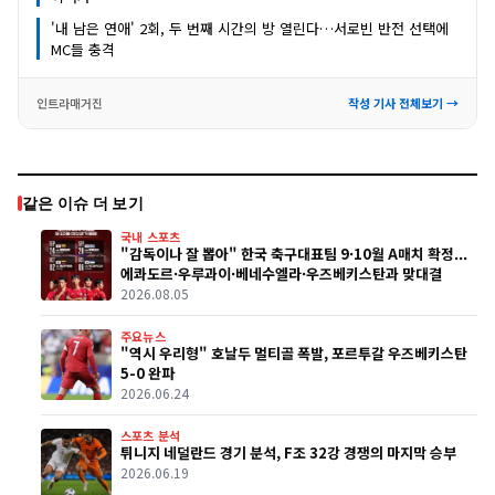
'내 남은 연애' 2회, 두 번째 시간의 방 열린다…서로빈 반전 선택에
MC들 충격
인트라매거진
작성 기사 전체보기 →
같은 이슈 더 보기
국내 스포츠
"감독이나 잘 뽑아" 한국 축구대표팀 9·10월 A매치 확정...
에콰도르·우루과이·베네수엘라·우즈베키스탄과 맞대결
2026.08.05
주요뉴스
"역시 우리형" 호날두 멀티골 폭발, 포르투갈 우즈베키스탄
5-0 완파
2026.06.24
스포츠 분석
튀니지 네덜란드 경기 분석, F조 32강 경쟁의 마지막 승부
2026.06.19