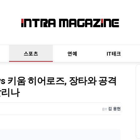
스포츠
연예
IT테크
 vs 키움 히어로즈, 장타와 공격
갈리나
김 용현
BY