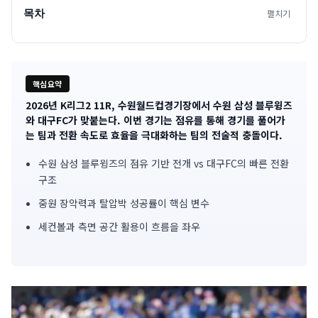
목차
펼치기
핵심요약
2026년 K리그2 11R, 수원월드컵경기장에서 수원 삼성 블루윙즈
기
와 대구FC가 맞붙는다. 이번 경기는 점유를 통해 경기를 풀어가
는 팀과 전환 속도로 효율을 극대화하는 팀의 전술적 충돌이다.
사
수원 삼성 블루윙즈의 점유 기반 전개 vs 대구FC의 빠른 전환
핵
구조
심
중원 장악력과 탈압박 성공률이 핵심 변수
요
세컨볼과 측면 공간 활용이 흐름을 좌우
약