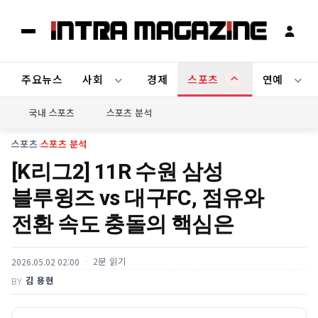
주요뉴스
사회
경제
스포츠
연예
국내 스포츠
스포츠 분석
스포츠
›
스포츠 분석
[K리그2] 11R 수원 삼성
블루윙즈 vs 대구FC, 점유와
전환 속도 충돌의 핵심은
2분 읽기
2026.05.02 02:00
김 용현
BY