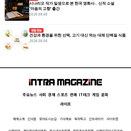
시나리오 작가 일생으로 본 한국 영화사… 신작 소설
‘마음의 고향’ 출간
2026.08.08
생활정보
건강과 환경을 위한 선택, 고기 대신 먹는 대체 단백질 식품
2026.08.08
주요뉴스
사회
경제
스포츠
연예
IT테크
게임
문화
라이프
매체소개
인사말
찾아오시는길
기사제보
독자투고
인트라위키
사이트맵
이용약관
개인정보처리방침
청소년보호정책
저작권보호정책
이메일무단수집거부