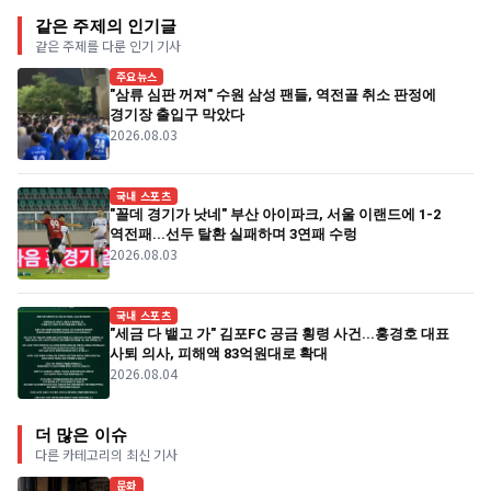
같은 주제의 인기글
같은 주제를 다룬 인기 기사
주요뉴스
"삼류 심판 꺼져" 수원 삼성 팬들, 역전골 취소 판정에
경기장 출입구 막았다
2026.08.03
국내 스포츠
"꼴데 경기가 낫네" 부산 아이파크, 서울 이랜드에 1-2
역전패...선두 탈환 실패하며 3연패 수렁
2026.08.03
국내 스포츠
"세금 다 뱉고 가" 김포FC 공금 횡령 사건...홍경호 대표
사퇴 의사, 피해액 83억원대로 확대
2026.08.04
더 많은 이슈
다른 카테고리의 최신 기사
문화