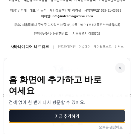
의장: 김기태
대표: 김동석
개인정보책임자: 이경은
사업자번호: 553-81-03698
이메일:
info@intramagazine.com
주소: 서울특별시 구로구 디지털로26길 43, R동 1910-1호 (대륭포스트타워8차)
인터넷신문 신문발행번호 ㅣ 서울특별시 아55702
사바나미디어 네트워크
인트라매거진
이슈데이
케이팝포스트
위닥스
×
홈 화면에 추가하고 바로
여세요
인트라매거진의 모든 콘텐츠(기사)는 저작권법의 보호를 받으며, 무단 전재, 복사, 배포
검색 없이 한 번에 다시 방문할 수 있어요.
등을 금합니다.
© 2024–2026 인트라매거진. All Rights Reserved
지금 추가하기
오늘은 괜찮아요