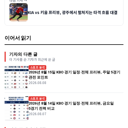
다음 기사 →
KIA vs 키움 프리뷰, 광주에서 펼쳐지는 타격 흐름 대결
이어서 읽기
기자의 다른 글
이 기사를 쓴 기자가 최근에 쓴 글
스포츠 분석
2026년 8월 15일 KBO 경기 일정·전체 프리뷰, 주말 5경기
관전 포인트
2026.08.08
스포츠 분석
2026년 8월 14일 KBO 경기 일정·전체 프리뷰, 금요일
5경기 전력 비교
2026.08.07