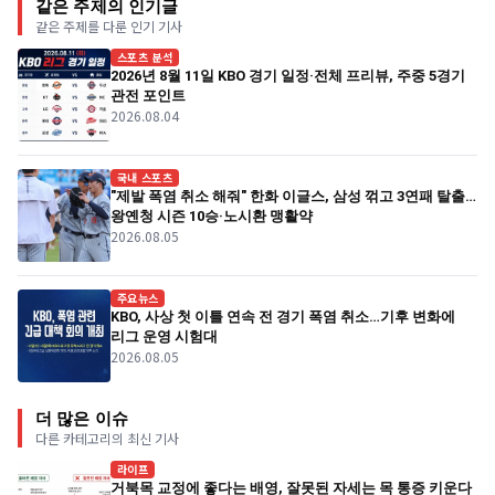
같은 주제의 인기글
같은 주제를 다룬 인기 기사
스포츠 분석
2026년 8월 11일 KBO 경기 일정·전체 프리뷰, 주중 5경기
관전 포인트
2026.08.04
국내 스포츠
"제발 폭염 취소 해줘" 한화 이글스, 삼성 꺾고 3연패 탈출…
왕옌청 시즌 10승·노시환 맹활약
2026.08.05
주요뉴스
KBO, 사상 첫 이틀 연속 전 경기 폭염 취소…기후 변화에
리그 운영 시험대
2026.08.05
더 많은 이슈
다른 카테고리의 최신 기사
라이프
거북목 교정에 좋다는 배영, 잘못된 자세는 목 통증 키운다