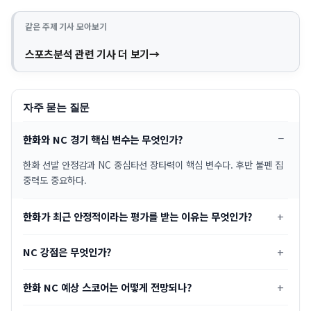
같은 주제 기사 모아보기
스포츠분석 관련 기사 더 보기
자주 묻는 질문
한화와 NC 경기 핵심 변수는 무엇인가?
한화 선발 안정감과 NC 중심타선 장타력이 핵심 변수다. 후반 불펜 집
중력도 중요하다.
한화가 최근 안정적이라는 평가를 받는 이유는 무엇인가?
NC 강점은 무엇인가?
한화 NC 예상 스코어는 어떻게 전망되나?