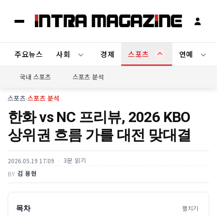
주요뉴스
사회
경제
스포츠
연예
국내 스포츠
스포츠 분석
스포츠
›
스포츠 분석
한화 vs NC 프리뷰, 2026 KBO
상위권 흐름 가를 대전 맞대결
3분 읽기
2026.05.19 17:09
김 용현
BY
목차
펼치기