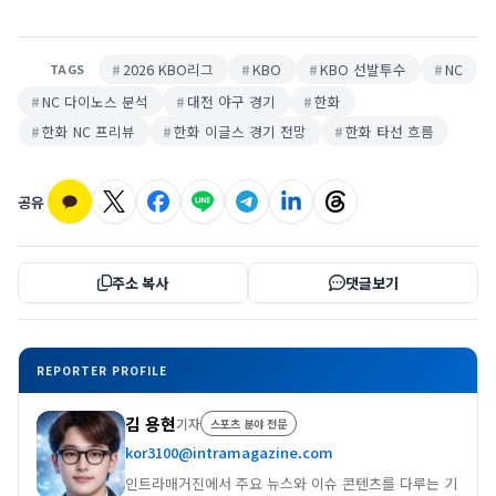
2026 KBO리그
KBO
KBO 선발투수
NC
TAGS
NC 다이노스 분석
대전 야구 경기
한화
한화 NC 프리뷰
한화 이글스 경기 전망
한화 타선 흐름
공유
주소 복사
댓글보기
REPORTER PROFILE
김 용현
기자
스포츠 분야 전문
kor3100@intramagazine.com
인트라매거진에서 주요 뉴스와 이슈 콘텐츠를 다루는 기