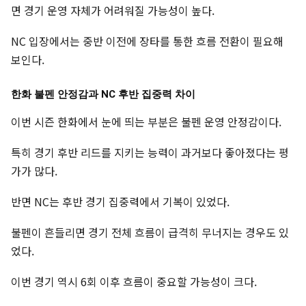
면 경기 운영 자체가 어려워질 가능성이 높다.
NC 입장에서는 중반 이전에 장타를 통한 흐름 전환이 필요해
보인다.
한화 불펜 안정감과 NC 후반 집중력 차이
이번 시즌 한화에서 눈에 띄는 부분은 불펜 운영 안정감이다.
특히 경기 후반 리드를 지키는 능력이 과거보다 좋아졌다는 평
가가 많다.
반면 NC는 후반 경기 집중력에서 기복이 있었다.
불펜이 흔들리면 경기 전체 흐름이 급격히 무너지는 경우도 있
었다.
이번 경기 역시 6회 이후 흐름이 중요할 가능성이 크다.