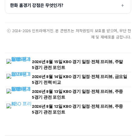
한화 홈경기 강점은 무엇인가?
ⓒ 2024–2026 인트라매거진. 본 콘텐츠는 저작권법의 보호를 받으며, 무단 전
재 및 재배포를 금합니다.
2026년 8월 15일 KBO 경기 일정·전체 프리뷰, 주말
5경기 관전 포인트
2026년 8월 14일 KBO 경기 일정·전체 프리뷰, 금요일
5경기 전력 비교
2026년 8월 13일 KBO 경기 일정·전체 프리뷰, 주중
5경기 관전 포인트
2026년 8월 12일 KBO 경기 일정·전체 프리뷰, 주중
5경기 관전 포인트