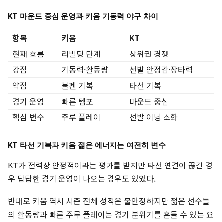
KT 마운드 중심 운영과 키움 기동력 야구 차이
항목
키움
KT
현재 흐름
리빌딩 단계
상위권 경쟁
강점
기동력·활동량
선발 안정감·장타력
약점
불펜 기복
타선 기복
경기 운영
빠른 템포
마운드 중심
핵심 변수
주루 플레이
선발 이닝 소화
KT 타선 기복과 키움 젊은 에너지는 여전히 변수
KT가 전력상 안정적이라는 평가를 받지만 타선 연결이 끊길 경
우 답답한 경기 운영이 나오는 경우도 있었다.
반대로 키움 역시 시즌 전체 성적은 불안정하지만 젊은 선수들
의 활동량과 빠른 주루 플레이는 경기 분위기를 흔들 수 있는 요