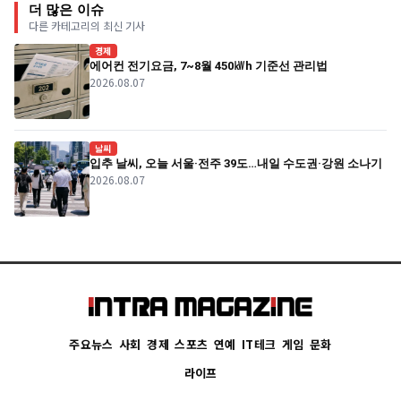
더 많은 이슈
다른 카테고리의 최신 기사
경제
에어컨 전기요금, 7~8월 450㎾h 기준선 관리법
2026.08.07
날씨
입추 날씨, 오늘 서울·전주 39도…내일 수도권·강원 소나기
2026.08.07
주요뉴스
사회
경제
스포츠
연예
IT테크
게임
문화
라이프