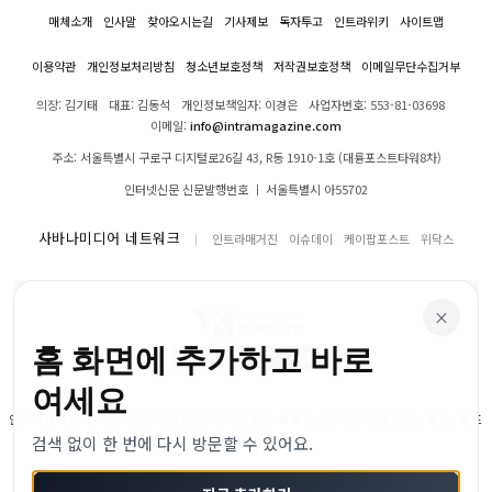
매체소개
인사말
찾아오시는길
기사제보
독자투고
인트라위키
사이트맵
이용약관
개인정보처리방침
청소년보호정책
저작권보호정책
이메일무단수집거부
의장: 김기태
대표: 김동석
개인정보책임자: 이경은
사업자번호: 553-81-03698
이메일:
info@intramagazine.com
주소: 서울특별시 구로구 디지털로26길 43, R동 1910-1호 (대륭포스트타워8차)
인터넷신문 신문발행번호 ㅣ 서울특별시 아55702
사바나미디어 네트워크
인트라매거진
이슈데이
케이팝포스트
위닥스
×
홈 화면에 추가하고 바로
여세요
인트라매거진의 모든 콘텐츠(기사)는 저작권법의 보호를 받으며, 무단 전재, 복사, 배포
검색 없이 한 번에 다시 방문할 수 있어요.
등을 금합니다.
© 2024–2026 인트라매거진. All Rights Reserved