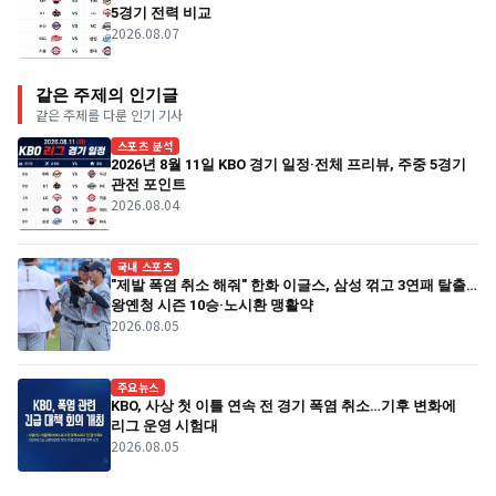
5경기 전력 비교
2026.08.07
같은 주제의 인기글
같은 주제를 다룬 인기 기사
스포츠 분석
2026년 8월 11일 KBO 경기 일정·전체 프리뷰, 주중 5경기
관전 포인트
2026.08.04
국내 스포츠
"제발 폭염 취소 해줘" 한화 이글스, 삼성 꺾고 3연패 탈출…
왕옌청 시즌 10승·노시환 맹활약
2026.08.05
주요뉴스
KBO, 사상 첫 이틀 연속 전 경기 폭염 취소…기후 변화에
리그 운영 시험대
2026.08.05