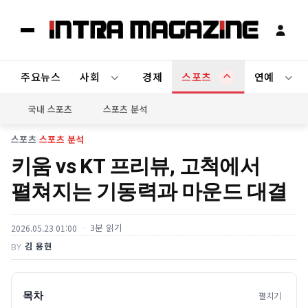
주요뉴스
사회
경제
스포츠
연예
국내 스포츠
스포츠 분석
스포츠
›
스포츠 분석
키움 vs KT 프리뷰, 고척에서
펼쳐지는 기동력과 마운드 대결
3분 읽기
2026.05.23 01:00
김 용현
BY
목차
펼치기