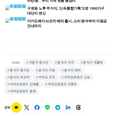
50만원… 우리 지역 현황 총정리
구로동 노후 주거지, '신속통합기획'으로 1500가구
대단지 변신
카카오페이 AI코치 베타 출시, 소비 분석부터 지원금
안내까지
가춘가 춘시인
춘식이 굿즈
춘식이 넥쿨러
TAGS
춘식이 원시인
춘식이 키링
춘식이 테마
춘식이 피규어
카카오 굿즈
카카오프렌즈 신상
카카오프렌즈 신제품
카카오프렌즈 이벤트
카카오프렌즈 홍대
공유