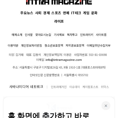
주요뉴스
사회
경제
스포츠
연예
IT테크
게임
문화
라이프
매체소개
인사말
찾아오시는길
기사제보
독자투고
인트라위키
사이트맵
이용약관
개인정보처리방침
청소년보호정책
저작권보호정책
이메일무단수집거부
의장: 김기태
대표: 김동석
개인정보책임자: 이경은
사업자번호: 553-81-03698
이메일:
info@intramagazine.com
주소: 서울특별시 구로구 디지털로26길 43, R동 1910-1호 (대륭포스트타워8차)
인터넷신문 신문발행번호 ㅣ 서울특별시 아55702
사바나미디어 네트워크
인트라매거진
이슈데이
케이팝포스트
위닥스
×
홈 화면에 추가하고 바로