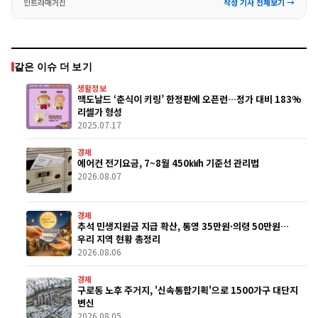
인트라매거진
작성 기사 전체보기 →
같은 이슈 더 보기
생활정보
맥도날드 ‘춘식이 키링’ 한정판에 오픈런…정가 대비 183%
리셀가 형성
2025.07.17
경제
에어컨 전기요금, 7~8월 450㎾h 기준선 관리법
2026.08.07
경제
추석 민생지원금 지급 확산, 통영 35만원·의령 50만원…
우리 지역 현황 총정리
2026.08.06
경제
구로동 노후 주거지, '신속통합기획'으로 1500가구 대단지
변신
2026.08.05