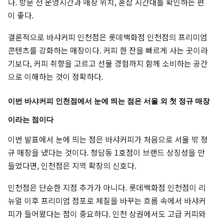
다. 방문 전 운영시간과 매장 위치, 혼잡 시간대를 확인하는 편
이 좋다.
결론적으로 바샤커피 인천점은 롯데백화점 인천점의 프리미엄
콘텐츠를 강화하는 매장이다. 커피 한 잔을 빠르게 사는 곳이라
기보다, 커피 취향을 고르고 선물 경험까지 함께 소비하는 공간
으로 이해하는 것이 정확하다.
이번 바샤커피 인천점에서 눈에 띄는 점은 서울 외 첫 정규 매장
이라는 점이다
이번 발표에서 눈에 띄는 점은 바샤커피가 처음으로 서울 밖 정
규 매장을 냈다는 것이다. 청담동 1호점이 브랜드 상징성을 만
들었다면, 인천점은 지역 확장의 신호다.
인천점은 단순한 지점 추가가 아니다. 롯데백화점 인천점이 리
뉴얼 이후 프리미엄 점포로 체질을 바꾸는 흐름 속에서 바샤커
피가 들어왔다는 점이 중요하다. 인천 상권에서도 고급 커피와