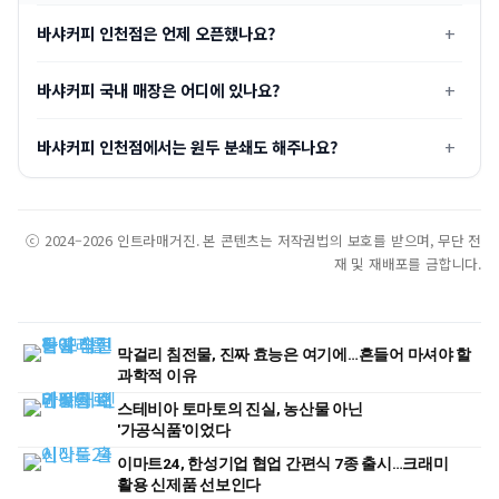
바샤커피 인천점은 언제 오픈했나요?
바샤커피 국내 매장은 어디에 있나요?
바샤커피 인천점에서는 원두 분쇄도 해주나요?
ⓒ 2024–2026 인트라매거진. 본 콘텐츠는 저작권법의 보호를 받으며, 무단 전
재 및 재배포를 금합니다.
막걸리 침전물, 진짜 효능은 여기에…흔들어 마셔야 할
과학적 이유
스테비아 토마토의 진실, 농산물 아닌
'가공식품'이었다
이마트24, 한성기업 협업 간편식 7종 출시…크래미
활용 신제품 선보인다