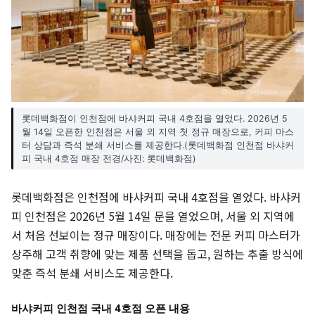
롯데백화점이 인천점에 바샤커피 국내 4호점을 열었다. 2026년 5
월 14일 오픈한 인천점은 서울 외 지역 첫 정규 매장으로, 커피 마스
터 상담과 즉석 분쇄 서비스를 제공한다.(롯데백화점 인천점 바샤커
피 국내 4호점 매장 전경/사진: 롯데백화점)
롯데백화점은 인천점에 바샤커피 국내 4호점을 열었다. 바샤커
피 인천점은 2026년 5월 14일 문을 열었으며, 서울 외 지역에
서 처음 선보이는 정규 매장이다. 매장에는 전문 커피 마스터가
상주해 고객 취향에 맞는 제품 선택을 돕고, 원하는 추출 방식에
맞춘 즉석 분쇄 서비스도 제공한다.
바샤커피 인천점 국내 4호점 오픈 내용