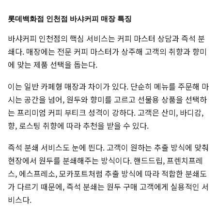
롯데백화점 인천점 바샤커피 매장 특징
바샤커피 인천점의 핵심 서비스는 커피 마스터 상담과 즉석 분
쇄다. 매장에는 전문 커피 마스터가 상주해 고객의 취향과 향미
에 맞는 제품 선택을 돕는다.
이는 일반 카페형 매장과 차이가 있다. 단순히 메뉴를 주문해 마
시는 공간을 넘어, 원두와 향미를 고르고 선물용 상품을 선택하
는 프리미엄 커피 부티크 성격이 강하다. 고객은 산미, 바디감,
향, 로스팅 취향에 따라 추천을 받을 수 있다.
즉석 분쇄 서비스도 눈에 띈다. 고객이 원하는 추출 방식에 맞춰
현장에서 원두를 분쇄해주는 방식이다. 핸드드립, 프렌치프레
스, 에스프레소, 모카포트처럼 추출 방식에 따라 적합한 분쇄도
가 다르기 때문에, 즉석 분쇄는 원두 구매 고객에게 실용적인 서
비스다.