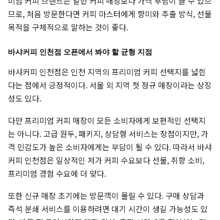
미엄 커피 브랜드는 일반 커피 매장보다 가격 부담이 클 수 있으
므로, 처음 방문한다면 커피 마스터에게 향미와 추출 방식, 선물
목적을 구체적으로 말하는 것이 좋다.
바샤커피 인천점 오픈에서 봐야 할 균형 지점
바샤커피 인천점은 인천 지역의 프리미엄 커피 선택지를 넓힌
다는 점에서 긍정적이다. 서울 외 지역 첫 정규 매장이라는 상징
성도 있다.
다만 프리미엄 커피 매장이 모든 소비자에게 보편적인 선택지
는 아니다. 고급 원두, 패키지, 상담형 서비스는 장점이지만, 가
격 민감도가 높은 소비자에게는 부담이 될 수 있다. 따라서 바샤
커피 인천점은 일상적인 저가 커피 수요보다 선물, 취향 소비,
프리미엄 경험 수요에 더 맞다.
또한 신규 매장 초기에는 방문객이 몰릴 수 있다. 구매 상담과
즉석 분쇄 서비스를 이용하려면 대기 시간이 생길 가능성도 있