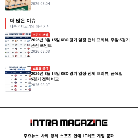
2026.08.04
더 많은 이슈
다른 카테고리의 최신 기사
스포츠 분석
2026년 8월 15일 KBO 경기 일정·전체 프리뷰, 주말 5경기
관전 포인트
2026.08.08
스포츠 분석
2026년 8월 14일 KBO 경기 일정·전체 프리뷰, 금요일
5경기 전력 비교
2026.08.07
주요뉴스
사회
경제
스포츠
연예
IT테크
게임
문화