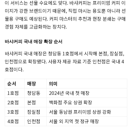
이 서비스는 선물 수요에도 맞다. 바샤커피는 프리미엄 커피 이
미지가 강한 브랜드이기 때문에, 직접 마시는 용도뿐 아니라 선
물용 구매도 예상된다. 커피 마스터의 추천과 현장 분쇄는 구매
경험 자체를 고급화하는 장치다.
바샤커피 국내 매장 확장 순서
바샤커피 국내 매장은 청담동 1호점에서 시작해 본점, 잠실점,
인천점으로 확장됐다. 사용자 제공 자료 기준 인천점은 국내 4
호점이다.
순서
매장
의미
1호점
청담동
2024년 국내 첫 매장
2호점
본점
백화점 주요 상권 확장
3호점
잠실점
서울 동남권 프리미엄 상권 강화
4호점
인천점
서울 외 지역 첫 정규 매장