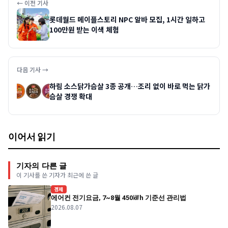
← 이전 기사
롯데월드 메이플스토리 NPC 알바 모집, 1시간 일하고
100만원 받는 이색 체험
다음 기사 →
하림 소스닭가슴살 3종 공개…조리 없이 바로 먹는 닭가
슴살 경쟁 확대
이어서 읽기
기자의 다른 글
이 기사를 쓴 기자가 최근에 쓴 글
경제
에어컨 전기요금, 7~8월 450㎾h 기준선 관리법
2026.08.07