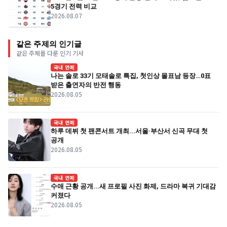
5경기 전력 비교
2026.08.07
같은 주제의 인기글
같은 주제를 다룬 인기 기사
국내 연예
나는 솔로 33기 모태솔로 특집, 첫인상 몰표남 등장…0표
받은 출연자의 반전 행동
2026.08.05
국내 연예
하루 데뷔 첫 팬콘서트 개최...서울·부산서 신곡 무대 첫
공개
2026.08.05
국내 연예
수애 근황 공개...새 프로필 사진 화제, 드라마 복귀 기대감
커졌다
2026.08.05