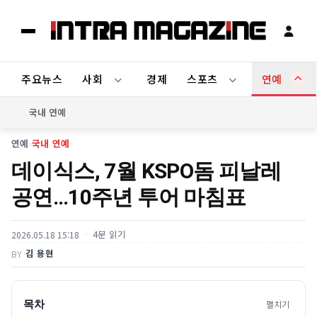
주요뉴스
사회
경제
스포츠
연예
국내 연예
연예
›
국내 연예
데이식스, 7월 KSPO돔 피날레
공연…10주년 투어 마침표
4분 읽기
2026.05.18 15:18
김 용현
BY
목차
펼치기