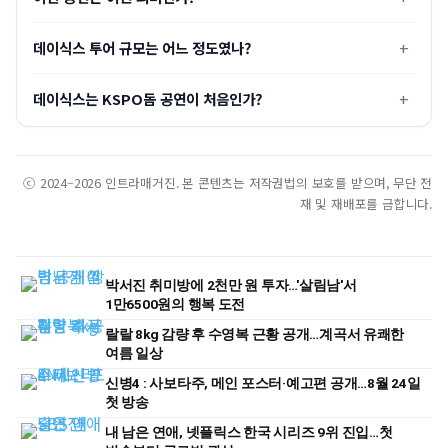
데이식스 투어 규모는 어느 정도였나?
데이식스는 KSPO돔 공연이 처음인가?
ⓒ 2024–2026 인트라매거진. 본 콘텐츠는 저작권법의 보호를 받으며, 무단 전
재 및 재배포를 금합니다.
박서진 취미방에 2천만 원 투자…'살림남'서
1만6500원의 행복 도전
랄랄 8kg 감량 후 수영복 근황 공개…계곡서 유쾌한
여름 일상
신병4 : 사보타주, 메인 포스터·예고편 공개…8월 24일
첫 방송
내 남은 연애, 넷플릭스 한국 시리즈 9위 진입…첫