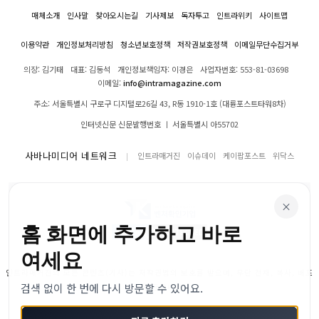
매체소개
인사말
찾아오시는길
기사제보
독자투고
인트라위키
사이트맵
이용약관
개인정보처리방침
청소년보호정책
저작권보호정책
이메일무단수집거부
의장: 김기태
대표: 김동석
개인정보책임자: 이경은
사업자번호: 553-81-03698
이메일:
info@intramagazine.com
주소: 서울특별시 구로구 디지털로26길 43, R동 1910-1호 (대륭포스트타워8차)
인터넷신문 신문발행번호 ㅣ 서울특별시 아55702
사바나미디어 네트워크
인트라매거진
이슈데이
케이팝포스트
위닥스
×
홈 화면에 추가하고 바로
여세요
인트라매거진의 모든 콘텐츠(기사)는 저작권법의 보호를 받으며, 무단 전재, 복사, 배포
검색 없이 한 번에 다시 방문할 수 있어요.
등을 금합니다.
© 2024–2026 인트라매거진. All Rights Reserved