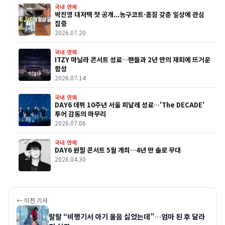
국내 연예
박진영 대저택 첫 공개...농구코트·홈짐 갖춘 일상에 관심
집중
2026.07.20
국내 연예
ITZY 마닐라 콘서트 성료…팬들과 2년 만의 재회에 뜨거운
함성
2026.07.14
국내 연예
DAY6 데뷔 10주년 서울 피날레 성료…'The DECADE'
투어 감동의 마무리
2026.07.06
국내 연예
DAY6 원필 콘서트 5월 개최…4년 만 솔로 무대
2026.04.30
← 이전 기사
랄랄 “비행기서 아기 울음 싫었는데”…엄마 된 후 달라