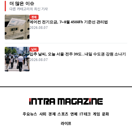
더 많은 이슈
다른 카테고리의 최신 기사
경제
에어컨 전기요금, 7~8월 450㎾h 기준선 관리법
2026.08.07
날씨
입추 날씨, 오늘 서울·전주 39도…내일 수도권·강원 소나기
2026.08.07
주요뉴스
사회
경제
스포츠
연예
IT테크
게임
문화
라이프