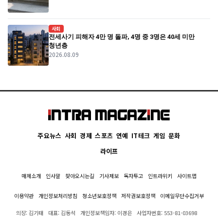
사회
전세사기 피해자 4만 명 돌파, 4명 중 3명은 40세 미만
청년층
2026.08.09
주요뉴스
사회
경제
스포츠
연예
IT테크
게임
문화
라이프
매체소개
인사말
찾아오시는길
기사제보
독자투고
인트라위키
사이트맵
이용약관
개인정보처리방침
청소년보호정책
저작권보호정책
이메일무단수집거부
의장: 김기태
대표: 김동석
개인정보책임자: 이경은
사업자번호: 553-81-03698