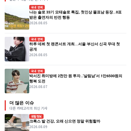
국내 연예
나는 솔로 33기 모태솔로 특집, 첫인상 몰표남 등장…0표
받은 출연자의 반전 행동
2026.08.05
국내 연예
하루 데뷔 첫 팬콘서트 개최...서울·부산서 신곡 무대 첫
공개
2026.08.05
국내 연예
박서진 취미방에 2천만 원 투자…'살림남'서 1만6500원의
행복 도전
2026.08.07
더 많은 이슈
다른 카테고리의 최신 기사
생활정보
크록스 발 건강, 오래 신으면 정말 위험할까
2026.08.09