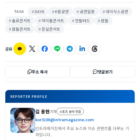
DAY6
K팝공연
공연일정
데이식스공연
TAGS
솔로콘서트
아이돌콘서트
언필터드
원필
원필콘서트
잠실콘서트
공유
주소 복사
댓글보기
REPORTER PROFILE
김 용현
기자
스포츠 분야 전문
kor3100@intramagazine.com
인트라매거진에서 주요 뉴스와 이슈 콘텐츠를 다루는 기
자입니다.