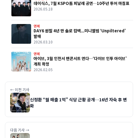
데이식스, 7월 KSPO돔 피날레 공연…10주년 투어 마침표
2026.05.18
연예
DAY6 원필 4년 만 솔로 컴백...미니앨범 ‘Unpiltered’
발매
2026.03.10
연예
아이브, 3월 인천서 팬콘서트 연다…‘다이브 인투 아이브’
개최 확정
2026.02.05
← 이전 기사
신정환 “월 매출 1억” 식당 근황 공개…16년 자숙 후 변
화
다음 기사 →