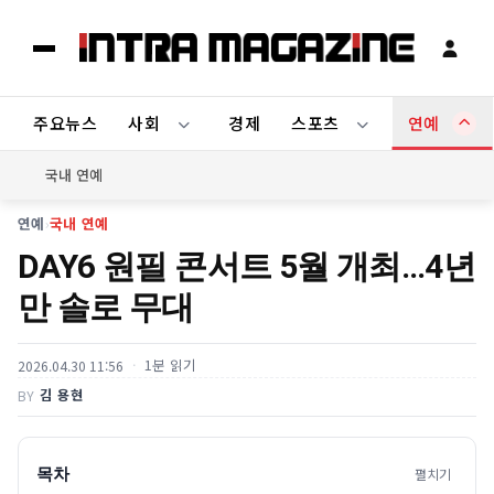
주요뉴스
사회
경제
스포츠
연예
국내 연예
연예
›
국내 연예
DAY6 원필 콘서트 5월 개최…4년
만 솔로 무대
1분 읽기
2026.04.30 11:56
김 용현
BY
목차
펼치기