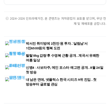
ⓒ 2024–2026 인트라매거진. 본 콘텐츠는 저작권법의 보호를 받으며, 무단 전
재 및 재배포를 금합니다.
박서진 취미방에 2천만 원 투자…'살림남'서
1만6500원의 행복 도전
랄랄 8kg 감량 후 수영복 근황 공개…계곡서 유쾌한
여름 일상
신병4 : 사보타주, 메인 포스터·예고편 공개…8월 24일
첫 방송
내 남은 연애, 넷플릭스 한국 시리즈 9위 진입…첫
방송부터 글로벌 관심