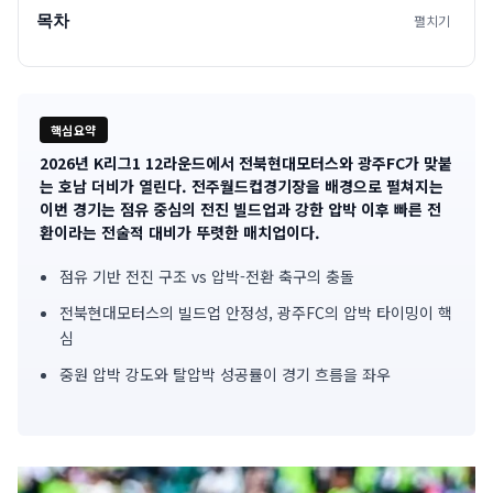
목차
펼치기
핵심요약
2026년 K리그1 12라운드에서 전북현대모터스와 광주FC가 맞붙
기
는 호남 더비가 열린다. 전주월드컵경기장을 배경으로 펼쳐지는
이번 경기는 점유 중심의 전진 빌드업과 강한 압박 이후 빠른 전
사
환이라는 전술적 대비가 뚜렷한 매치업이다.
핵
점유 기반 전진 구조 vs 압박-전환 축구의 충돌
심
전북현대모터스의 빌드업 안정성, 광주FC의 압박 타이밍이 핵
심
요
중원 압박 강도와 탈압박 성공률이 경기 흐름을 좌우
약