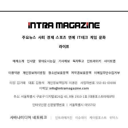
주요뉴스
사회
경제
스포츠
연예
IT테크
게임
문화
라이프
매체소개
인사말
찾아오시는길
기사제보
독자투고
인트라위키
사이트맵
이용약관
개인정보처리방침
청소년보호정책
저작권보호정책
이메일무단수집거부
의장: 김기태
대표: 김동석
개인정보책임자: 이경은
사업자번호: 553-81-03698
이메일:
info@intramagazine.com
주소: 서울특별시 구로구 디지털로26길 43, R동 1910-1호 (대륭포스트타워8차)
인터넷신문 신문발행번호 ㅣ 서울특별시 아55702
사바나미디어 네트워크
인트라매거진
이슈데이
케이팝포스트
위닥스