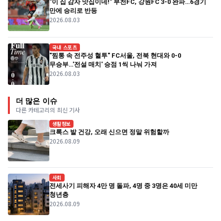
"이 집 감자 맛집이네!" 부천FC, 강원FC 3-0 완파…6경기
만에 승리로 반등
2026.08.03
국내 스포츠
"찜통 속 전주성 혈투" FC서울, 전북 현대와 0-0
무승부…'전설 매치' 승점 1씩 나눠 가져
2026.08.03
더 많은 이슈
다른 카테고리의 최신 기사
생활정보
크록스 발 건강, 오래 신으면 정말 위험할까
2026.08.09
사회
전세사기 피해자 4만 명 돌파, 4명 중 3명은 40세 미만
청년층
2026.08.09