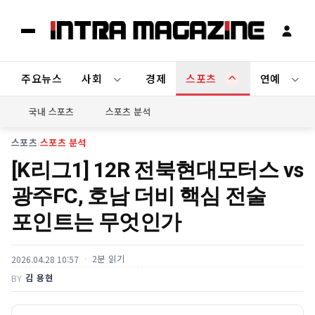
주요뉴스
사회
경제
스포츠
연예
국내 스포츠
스포츠 분석
스포츠
›
스포츠 분석
[K리그1] 12R 전북현대모터스 vs
광주FC, 호남 더비 핵심 전술
포인트는 무엇인가
2분 읽기
2026.04.28 10:57
김 용현
BY