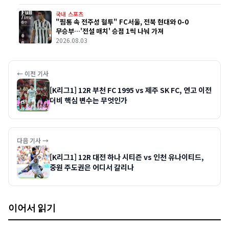
국내 스포츠
"찜통 속 전주성 혈투" FC서울, 전북 현대와 0-0
무승부…'전설 매치' 승점 1씩 나눠 가져
2026.08.03
← 이전 기사
[K리그1] 12R 부천 FC 1995 vs 제주 SK FC, 연고 이전
더비 핵심 변수는 무엇인가
다음 기사 →
[K리그1] 12R 대전 하나 시티즌 vs 인천 유나이티드,
중원 주도권은 어디서 갈리나
이어서 읽기