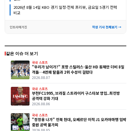
2026년 8월 14일 KBO 경기 일정·전체 프리뷰, 금요일 5경기 전력
비교
인트라매거진
작성 기사 전체보기 →
같은 이슈 더 보기
국내 스포츠
"우리가 남이가?" 포항 스틸러스-울산 HD 동해안 더비 8일
격돌…4연패 탈출과 2위 수성이 걸렸다
2026.08.07
국내 스포츠
부천FC1995, 브라질 스트라이커 구스타보 영입..최전방
공격력 강화 기대
2026.08.06
국내 스포츠
"정정용 나가" 전북 현대, 오베르단 이적 J1 오카야마행 임박
중원 공백 불가피
2026.08.05