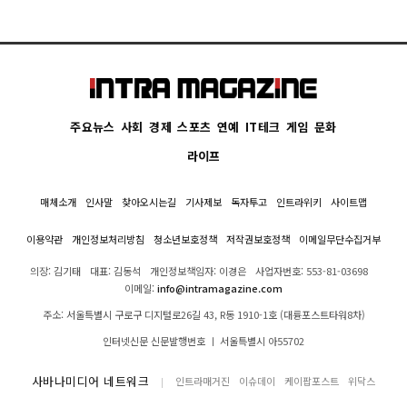
주요뉴스
사회
경제
스포츠
연예
IT테크
게임
문화
라이프
매체소개
인사말
찾아오시는길
기사제보
독자투고
인트라위키
사이트맵
이용약관
개인정보처리방침
청소년보호정책
저작권보호정책
이메일무단수집거부
의장: 김기태
대표: 김동석
개인정보책임자: 이경은
사업자번호: 553-81-03698
이메일:
info@intramagazine.com
주소: 서울특별시 구로구 디지털로26길 43, R동 1910-1호 (대륭포스트타워8차)
인터넷신문 신문발행번호 ㅣ 서울특별시 아55702
사바나미디어 네트워크
인트라매거진
이슈데이
케이팝포스트
위닥스