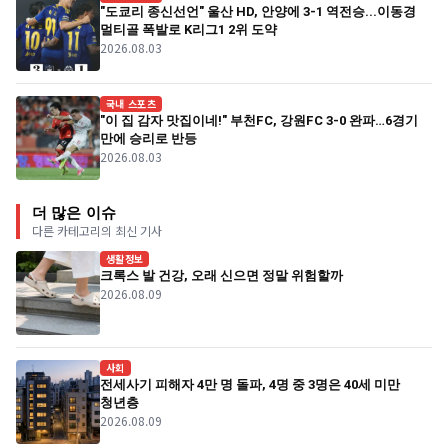
"도쿄리 종신선언" 울산 HD, 안양에 3-1 역전승...이동경
멀티골 폭발로 K리그1 2위 도약
2026.08.03
국내 스포츠
"이 집 감자 맛집이네!" 부천FC, 강원FC 3-0 완파…6경기
만에 승리로 반등
2026.08.03
더 많은 이슈
다른 카테고리의 최신 기사
생활정보
크록스 발 건강, 오래 신으면 정말 위험할까
2026.08.09
사회
전세사기 피해자 4만 명 돌파, 4명 중 3명은 40세 미만
청년층
2026.08.09