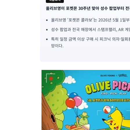
올리브영이 포켓몬 30주년 맞아 성수 팝업부터 
기
올리브영 ‘포켓몬 콜라보’는 2026년 5월 1일
사
성수 팝업과 전국 매장에서 스탬프랠리, AR 게
핵
특히 일정 금액 이상 구매 시 피크닉 의자·일회
심
망이다.
요
약