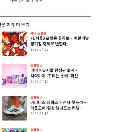
기존 콜라보와 차이
같은 이슈 더 보기
국내 스포츠
FC서울X포켓몬 콜라보…어린이날
경기장 축제로 변한다
2026.04.29
생활정보
바비×유시몰 한정판 출시…
치약까지 ‘꾸미는 소비’ 확산
2026.04.12
생활정보
아디다스 테렉스 무신사 첫 공개…
아웃도어·일상 넘나드는 러닝
스타일 제안
2026.03.16
생활정보