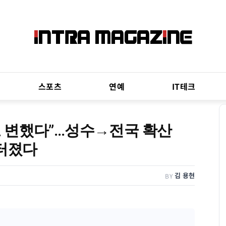
스포츠
연예
IT테크
 변했다”…성수→전국 확산
 터졌다
김 용현
BY