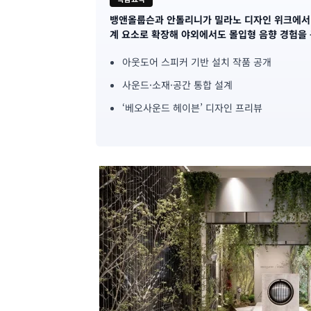
뱅앤올룹슨과 안톨리니가 밀라노 디자인 위크에서 
기
계 요소로 확장해 야외에서도 몰입형 음향 경험을 
사
아웃도어 스피커 기반 설치 작품 공개
핵
사운드·소재·공간 통합 설계
심
‘베오사운드 헤이븐’ 디자인 프리뷰
요
약