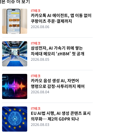
같은 이슈 더 보기
IT테크
카카오톡 AI 에이전트, 앱 이동 없이
쿠팡이츠 주문·결제까지
2026.08.06
IT테크
삼성전자, AI 가속기 위에 쌓는
차세대 메모리 ‘zHBM’ 첫 공개
2026.08.05
IT테크
카카오 음성 생성 AI, 자연어
명령으로 감정·사투리까지 제어
2026.08.04
IT테크
EU AI법 시행, AI 생성 콘텐츠 표시
의무화… 제2의 GDPR 되나
2026.08.03