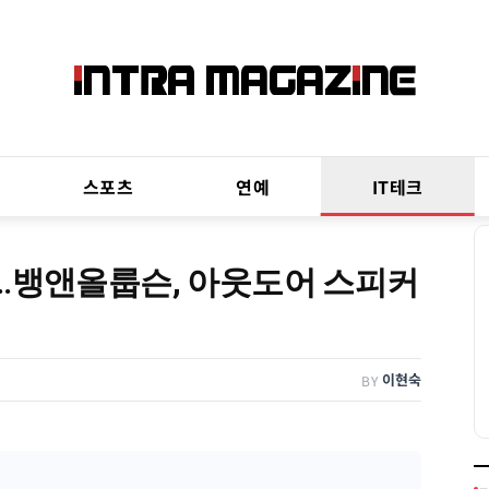
스포츠
연예
IT테크
”…뱅앤올룹슨, 아웃도어 스피커
이현숙
BY