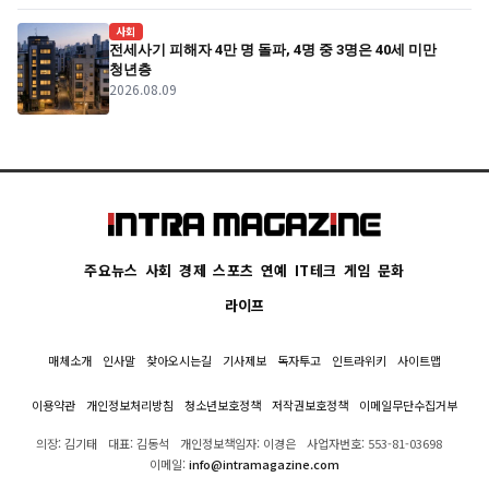
사회
전세사기 피해자 4만 명 돌파, 4명 중 3명은 40세 미만
청년층
2026.08.09
주요뉴스
사회
경제
스포츠
연예
IT테크
게임
문화
라이프
매체소개
인사말
찾아오시는길
기사제보
독자투고
인트라위키
사이트맵
이용약관
개인정보처리방침
청소년보호정책
저작권보호정책
이메일무단수집거부
의장: 김기태
대표: 김동석
개인정보책임자: 이경은
사업자번호: 553-81-03698
이메일:
info@intramagazine.com