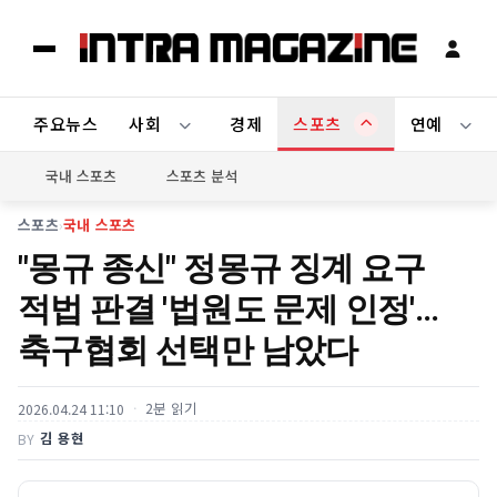
주요뉴스
사회
경제
스포츠
연예
국내 스포츠
스포츠 분석
스포츠
›
국내 스포츠
"몽규 종신" 정몽규 징계 요구
적법 판결 '법원도 문제 인정'…
축구협회 선택만 남았다
2분 읽기
2026.04.24 11:10
김 용현
BY