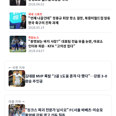
2026.06.02
국내 스포츠
"언제 나갈건데" 정몽규 회장 항소 결정, 북중미월드컵 앞둔
한국 축구의 진짜 과제
2026.05.19
주요뉴스
"홍명보는 바지 사장?" 대표팀 전술 유출 논란, 아로소
인터뷰 파문…KFA “고의성 없다”
2026.04.07
← 이전 기사
김대원 MVP 폭발 “2골 1도움 혼자 다 했다”…강원 3-0
완승 주인공
다음 기사 →
"징크스 파괴 전문가 납시오" FC서울 바베츠·이승모
활약에 강원 꺾고 선두 질주