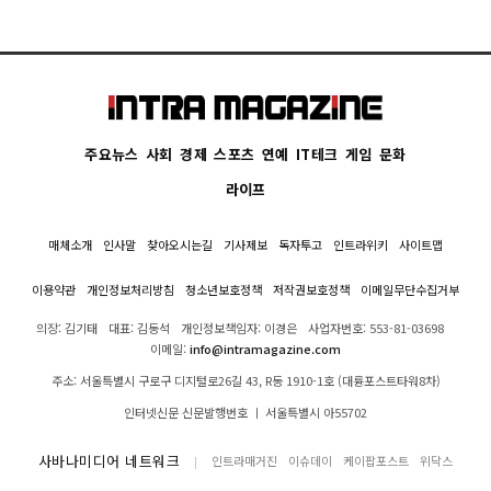
주요뉴스
사회
경제
스포츠
연예
IT테크
게임
문화
라이프
매체소개
인사말
찾아오시는길
기사제보
독자투고
인트라위키
사이트맵
이용약관
개인정보처리방침
청소년보호정책
저작권보호정책
이메일무단수집거부
의장: 김기태
대표: 김동석
개인정보책임자: 이경은
사업자번호: 553-81-03698
이메일:
info@intramagazine.com
주소: 서울특별시 구로구 디지털로26길 43, R동 1910-1호 (대륭포스트타워8차)
인터넷신문 신문발행번호 ㅣ 서울특별시 아55702
사바나미디어 네트워크
인트라매거진
이슈데이
케이팝포스트
위닥스