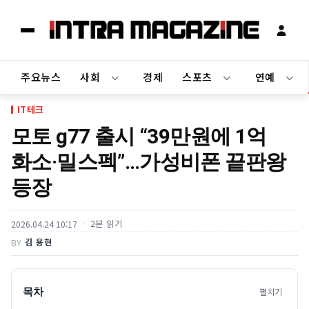
주요뉴스
사회
경제
스포츠
연예
IT테크
모토 g77 출시 “39만원에 1억
화소·밀스펙”…가성비폰 끝판왕
등장
2분 읽기
2026.04.24 10:17
김 용현
BY
목차
펼치기