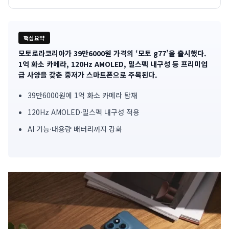
핵심요약
모토로라코리아가 39만6000원 가격의 ‘모토 g77’을 출시했다.
기
1억 화소 카메라, 120Hz AMOLED, 밀스펙 내구성 등 프리미엄
급 사양을 갖춘 중저가 스마트폰으로 주목된다.
사
39만6000원에 1억 화소 카메라 탑재
핵
120Hz AMOLED·밀스펙 내구성 적용
심
AI 기능·대용량 배터리까지 강화
요
약