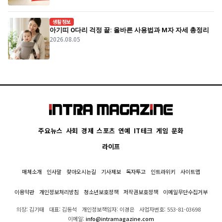
생활정보
아기띠 O다리 걱정 끝: 올바른 사용법과 M자 자세 총정리
2026.08.05
주요뉴스
사회
경제
스포츠
연예
IT테크
게임
문화
라이프
매체소개
인사말
찾아오시는길
기사제보
독자투고
인트라위키
사이트맵
이용약관
개인정보처리방침
청소년보호정책
저작권보호정책
이메일무단수집거부
의장: 김기태
대표: 김동석
개인정보책임자: 이경은
사업자번호: 553-81-03698
이메일:
info@intramagazine.com