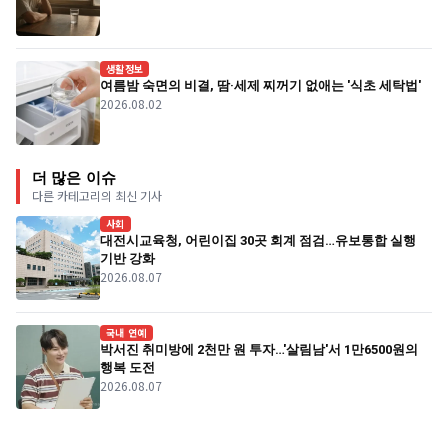
생활정보
여름밤 숙면의 비결, 땀·세제 찌꺼기 없애는 '식초 세탁법'
2026.08.02
더 많은 이슈
다른 카테고리의 최신 기사
사회
대전시교육청, 어린이집 30곳 회계 점검…유보통합 실행
기반 강화
2026.08.07
국내 연예
박서진 취미방에 2천만 원 투자…'살림남'서 1만6500원의
행복 도전
2026.08.07