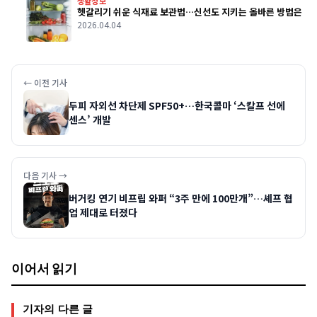
생활정보
헷갈리기 쉬운 식재료 보관법…신선도 지키는 올바른 방법은
2026.04.04
← 이전 기사
두피 자외선 차단제 SPF50+…한국콜마 ‘스칼프 선에
센스’ 개발
다음 기사 →
버거킹 연기 비프립 와퍼 “3주 만에 100만개”…셰프 협
업 제대로 터졌다
이어서 읽기
기자의 다른 글