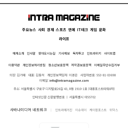
주요뉴스
사회
경제
스포츠
연예
IT테크
게임
문화
라이프
매체소개
인사말
찾아오시는길
기사제보
독자투고
인트라위키
사이트맵
이용약관
개인정보처리방침
청소년보호정책
저작권보호정책
이메일무단수집거부
의장: 김기태
대표: 김동석
개인정보책임자: 이경은
사업자번호: 553-81-03698
이메일:
info@intramagazine.com
주소: 서울특별시 구로구 디지털로26길 43, R동 1910-1호 (대륭포스트타워8차)
인터넷신문 신문발행번호 ㅣ 서울특별시 아55702
사바나미디어 네트워크
인트라매거진
이슈데이
케이팝포스트
위닥스