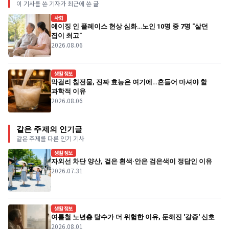
이 기사를 쓴 기자가 최근에 쓴 글
사회
에이징 인 플레이스 현상 심화…노인 10명 중 7명 "살던
집이 최고"
2026.08.06
생활정보
막걸리 침전물, 진짜 효능은 여기에…흔들어 마셔야 할
과학적 이유
2026.08.06
같은 주제의 인기글
같은 주제를 다룬 인기 기사
생활정보
자외선 차단 양산, 겉은 흰색·안은 검은색이 정답인 이유
2026.07.31
생활정보
여름철 노년층 탈수가 더 위험한 이유, 둔해진 '갈증' 신호
2026.08.01