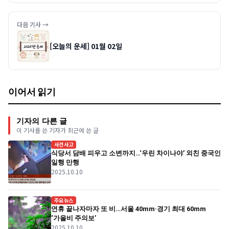
다음 기사 →
[오늘의 운세] 01월 02일
이어서 읽기
기자의 다른 글
이 기사를 쓴 기자가 최근에 쓴 글
사건사고
식당서 담배 피우고 소변까지…‘우린 차이나야’ 외친 중국인
일행 만행
2025.10.10
주요뉴스
연휴 끝나자마자 또 비…서울 40mm·경기 최대 60mm
‘가을비 주의보’
2025.10.10