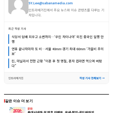
SY.Lee@sabanamedia.com
인트라매거진에서 주요 뉴스와 이슈 콘텐츠를 다루는 기
자입니다.
최근 작성 기사
식당서 담배 피우고 소변까지…‘우린 차이나야’ 외친 중국인 일행 만
행
연휴 끝나자마자 또 비…서울 40mm·경기 최대 60mm ‘가을비 주의
보’
린, 마닐라서 전한 근황 “이혼 후 첫 명절, 혼자 컵라면 먹으며 버텼
다”
인트라매거진
작성 기사 전체보기 →
같은 이슈 더 보기
문화
롯데시네마 설 연휴 이벤트, 운세·할인·골드바까지