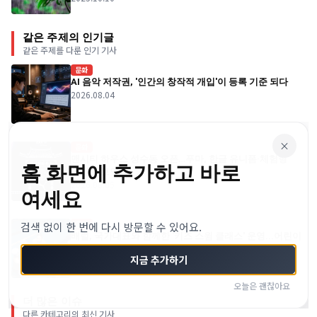
같은 주제의 인기글
같은 주제를 다룬 인기 기사
문화
AI 음악 저작권, '인간의 창작적 개입'이 등록 기준 되다
2026.08.04
×
문화
맨시티 하우스 성수동 오픈…푸마, 한글 유니폼·체험형
홈 화면에 추가하고 바로
팝업 선보인다
2026.08.05
여세요
문화
검색 없이 한 번에 다시 방문할 수 있어요.
배럴, 국가대표와 함께한 '키즈 스윔 클래스' 운영...어린이
수영 체험 확대
지금 추가하기
2026.08.03
오늘은 괜찮아요
더 많은 이슈
다른 카테고리의 최신 기사