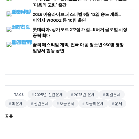
‘마음의 고향’ 출간
2026 이슬라이브 페스티벌 9월 12일 송도 개최…
이영지·WOODZ 등 10팀 출연
롯데리아, 싱가포르 2호점 개점…K버거 글로벌 시장
공략 확대
꿈의 페스티벌 개막, 전국 아동·청소년 950명 평창·
밀양서 합동 공연
2025년 신년운세
2025년 운세
띠별운세
TAGS
띠운세
신년운세
오늘운세
오늘의운세
운세
공유