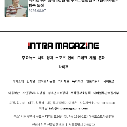
박서진 취미방에 2천만 원 투자…'살림남'서 1만6500원의
행복 도전
2026.08.07
주요뉴스
사회
경제
스포츠
연예
IT테크
게임
문화
라이프
매체소개
인사말
찾아오시는길
기사제보
독자투고
인트라위키
사이트맵
이용약관
개인정보처리방침
청소년보호정책
저작권보호정책
이메일무단수집거부
의장: 김기태
대표: 김동석
개인정보책임자: 이경은
사업자번호: 553-81-03698
이메일:
info@intramagazine.com
주소: 서울특별시 구로구 디지털로26길 43, R동 1910-1호 (대륭포스트타워8차)
인터넷신문 신문발행번호 ㅣ 서울특별시 아55702