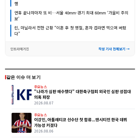
행
연휴 끝나자마자 또 비…서울 40mm·경기 최대 60mm ‘가을비 주의
보’
린, 마닐라서 전한 근황 “이혼 후 첫 명절, 혼자 컵라면 먹으며 버텼
다”
인트라매거진
작성 기사 전체보기 →
같은 이슈 더 보기
주요뉴스
"나라가 심판 매수했다" 대한축구협회 외국인 심판 성접대
의혹 파장
2026.08.07
주요뉴스
이강인, 아틀레티코 선수단 첫 합류...맨시티전 한국 데뷔
가능성 커졌다
2026.08.06