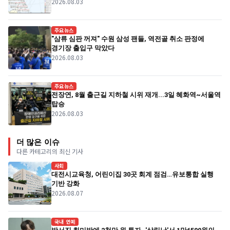
2026.08.03
주요뉴스
"삼류 심판 꺼져" 수원 삼성 팬들, 역전골 취소 판정에
경기장 출입구 막았다
2026.08.03
주요뉴스
전장연, 8월 출근길 지하철 시위 재개...3일 혜화역~서울역
탑승
2026.08.03
더 많은 이슈
다른 카테고리의 최신 기사
사회
대전시교육청, 어린이집 30곳 회계 점검…유보통합 실행
기반 강화
2026.08.07
국내 연예