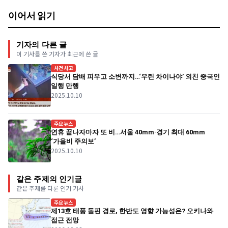
이어서 읽기
기자의 다른 글
이 기사를 쓴 기자가 최근에 쓴 글
사건사고
식당서 담배 피우고 소변까지…‘우린 차이나야’ 외친 중국인
일행 만행
2025.10.10
주요뉴스
연휴 끝나자마자 또 비…서울 40mm·경기 최대 60mm
‘가을비 주의보’
2025.10.10
같은 주제의 인기글
같은 주제를 다룬 인기 기사
주요뉴스
제13호 태풍 돌핀 경로, 한반도 영향 가능성은? 오키나와
접근 전망