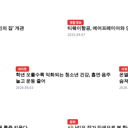
생활정보
의 집’ 개관
티웨이항공, 에어프레미아와 
2025.09.07
라이프
사회
학년 오를수록 악화되는 청소년 건강, 흡연·음주
온열
늘고 운동 줄어
숨
2026.08.03
2026
문화
목 통증 키운다
시나리오 작가 일생으로 본 한국