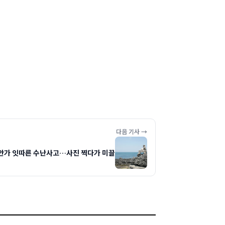
다음 기사 →
안가 잇따른 수난사고…사진 찍다가 미끌