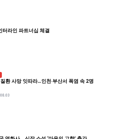
인터라인 파트너십 체결
질환 사망 잇따라…인천·부산서 폭염 속 2명
져
.08.03
 영화사… 신작 소설 ‘마음의 고향’ 출간