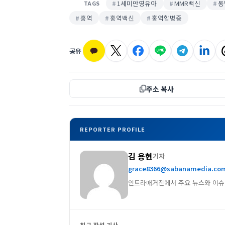
1세미만영유아
MMR백신
동
TAGS
홍역
홍역백신
홍역합병증
공유
주소 복사
REPORTER PROFILE
김 용현
기자
grace8366@sabanamedia.co
인트라매거진에서 주요 뉴스와 이슈
최근 작성 기사