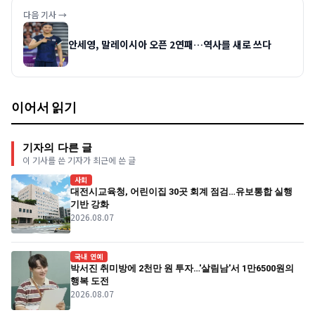
다음 기사 →
안세영, 말레이시아 오픈 2연패…역사를 새로 쓰다
이어서 읽기
기자의 다른 글
이 기사를 쓴 기자가 최근에 쓴 글
사회
대전시교육청, 어린이집 30곳 회계 점검…유보통합 실행
기반 강화
2026.08.07
국내 연예
박서진 취미방에 2천만 원 투자…'살림남'서 1만6500원의
행복 도전
2026.08.07