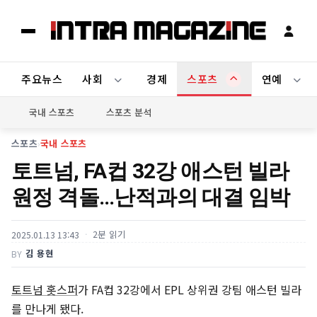
주요뉴스
사회
경제
스포츠
연예
국내 스포츠
스포츠 분석
스포츠
›
국내 스포츠
토트넘, FA컵 32강 애스턴 빌라
원정 격돌…난적과의 대결 임박
2분 읽기
2025.01.13 13:43
김 용현
BY
토트넘 홋스퍼
가 FA컵 32강에서 EPL 상위권 강팀 애스턴 빌라
를 만나게 됐다.