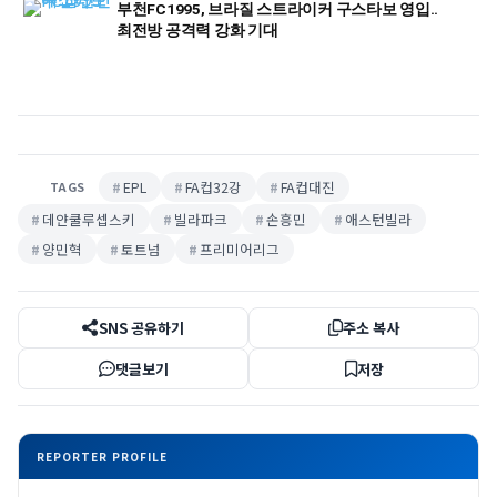
부천FC1995, 브라질 스트라이커 구스타보 영입..
최전방 공격력 강화 기대
EPL
FA컵32강
FA컵대진
TAGS
데얀쿨루셉스키
빌라파크
손흥민
애스턴빌라
양민혁
토트넘
프리미어리그
SNS 공유하기
주소 복사
댓글보기
저장
REPORTER PROFILE