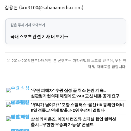
김용현 (
kor3100@sabanamedia.com
)
같은 주제 기사 모아보기
국내 스포츠 관련 기사 더 보기
ⓒ 2024–2026 인트라매거진. 본 콘텐츠는 저작권법의 보호를 받으며, 무단 전
재 및 재배포를 금합니다.
"우린 피해자" 수원 삼성 골 취소 논란 계속…
심판평가협의체 해명에도 VAR 교신 내용 공개 요구
"우리가 남이가?" 포항 스틸러스-울산 HD 동해안 더비
8일 격돌…4연패 탈출과 2위 수성이 걸렸다
삼성 라이온즈, 에잇세컨즈와 스페셜 협업 컬렉션
출시...'무한한 우승과 가능성' 콘셉트