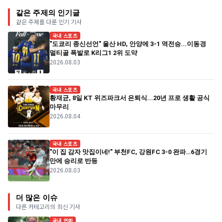
같은 주제의 인기글
같은 주제를 다룬 인기 기사
국내 스포츠
"도쿄리 종신선언" 울산 HD, 안양에 3-1 역전승...이동경
멀티골 폭발로 K리그1 2위 도약
2026.08.03
국내 스포츠
황재균, 8일 KT 위즈파크서 은퇴식...20년 프로 생활 공식
마무리
2026.08.04
국내 스포츠
"이 집 감자 맛집이네!" 부천FC, 강원FC 3-0 완파…6경기
만에 승리로 반등
2026.08.03
더 많은 이슈
다른 카테고리의 최신 기사
국내 연예