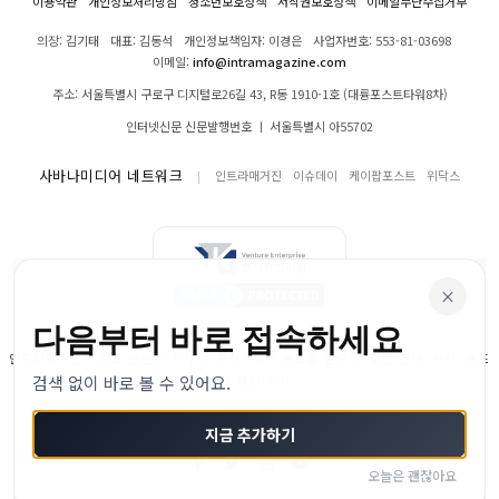
이용약관
개인정보처리방침
청소년보호정책
저작권보호정책
이메일무단수집거부
의장: 김기태
대표: 김동석
개인정보책임자: 이경은
사업자번호: 553-81-03698
이메일:
info@intramagazine.com
주소: 서울특별시 구로구 디지털로26길 43, R동 1910-1호 (대륭포스트타워8차)
인터넷신문 신문발행번호 ㅣ 서울특별시 아55702
사바나미디어 네트워크
인트라매거진
이슈데이
케이팝포스트
위닥스
×
다음부터 바로 접속하세요
인트라매거진의 모든 콘텐츠(기사)는 저작권법의 보호를 받으며, 무단 전재, 복사, 배포
검색 없이 바로 볼 수 있어요.
등을 금합니다.
© 2024–2026 인트라매거진. All Rights Reserved
지금 추가하기
오늘은 괜찮아요