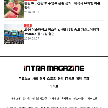
랄랄 8kg 감량 후 수영복 근황 공개…계곡서 유쾌한 여름
일상
2026.08.07
문화
2026 이슬라이브 페스티벌 9월 12일 송도 개최…이영지
·WOODZ 등 10팀 출연
2026.08.07
주요뉴스
사회
경제
스포츠
연예
IT테크
게임
문화
라이프
매체소개
인사말
찾아오시는길
기사제보
독자투고
인트라위키
사이트맵