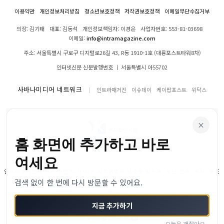
이용약관
개인정보처리방침
청소년보호정책
저작권보호정책
이메일무단수집거부
의장: 김기태
대표: 김동석
개인정보책임자: 이경은
사업자번호: 553-81-03698
이메일:
info@intramagazine.com
주소: 서울특별시 구로구 디지털로26길 43, R동 1910-1호 (대륭포스트타워8차)
인터넷신문 신문발행번호 ㅣ 서울특별시 아55702
사바나미디어 네트워크
인트라매거진
이슈데이
케이팝포스트
위닥스
×
홈 화면에 추가하고 바로
여세요
인트라매거진의 모든 콘텐츠(기사)는 저작권법의 보호를 받으며, 무단 전재, 복사, 배포
검색 없이 한 번에 다시 방문할 수 있어요.
등을 금합니다.
© 2024–2026 인트라매거진. All Rights Reserved
지금 추가하기
오늘은 괜찮아요