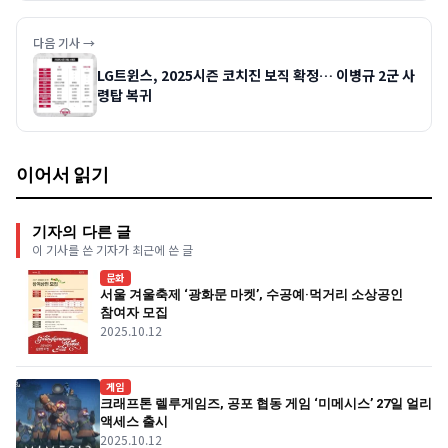
다음 기사 →
LG트윈스, 2025시즌 코치진 보직 확정… 이병규 2군 사
령탑 복귀
이어서 읽기
기자의 다른 글
이 기사를 쓴 기자가 최근에 쓴 글
문화
서울 겨울축제 ‘광화문 마켓’, 수공예·먹거리 소상공인
참여자 모집
2025.10.12
게임
크래프톤 렐루게임즈, 공포 협동 게임 ‘미메시스’ 27일 얼리
액세스 출시
2025.10.12