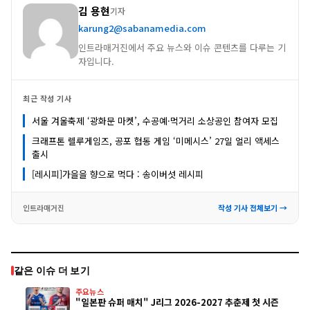
김 용현
기자
karung2@sabanamedia.com
인트라매거진에서 주요 뉴스와 이슈 콘텐츠를 다루는 기
자입니다.
최근 작성 기사
서울 겨울축제 ‘광화문 마켓’, 수공예·먹거리 소상공인 참여자 모집
크래프톤 렐루게임즈, 공포 협동 게임 ‘미메시스’ 27일 얼리 액세스
출시
[레시피]가을을 향으로 먹다 : 송이버섯 레시피
인트라매거진
작성 기사 전체보기 →
같은 이슈 더 보기
주요뉴스
"일본판 슈퍼 매치" J리그 2026-2027 추춘제 첫 시즌