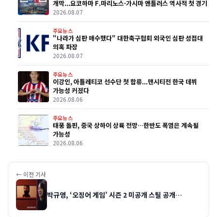
개막...요코하마 F.마리노스·가시마 앤틀러스 역사적 첫 경기
2026.08.07
주요뉴스
"나라가 심판 매수했다" 대한축구협회 외국인 심판 성접대
의혹 파장
2026.08.07
주요뉴스
이강인, 아틀레티코 선수단 첫 합류...맨시티전 한국 데뷔
가능성 커졌다
2026.08.06
주요뉴스
태풍 돌핀, 중국 상하이 상륙 전망…한반도 폭염은 계속될
가능성
2026.08.06
← 이전 기사
박규영, ‘오징어 게임’ 시즌 2 미공개 스틸 공개…