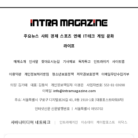
주요뉴스
사회
경제
스포츠
연예
IT테크
게임
문화
라이프
매체소개
인사말
찾아오시는길
기사제보
독자투고
인트라위키
사이트맵
이용약관
개인정보처리방침
청소년보호정책
저작권보호정책
이메일무단수집거부
의장: 김기태
대표: 김동석
개인정보책임자: 이경은
사업자번호: 553-81-03698
이메일:
info@intramagazine.com
주소: 서울특별시 구로구 디지털로26길 43, R동 1910-1호 (대륭포스트타워8차)
인터넷신문 신문발행번호 ㅣ 서울특별시 아55702
사바나미디어 네트워크
인트라매거진
이슈데이
케이팝포스트
위닥스