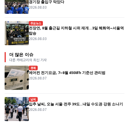
경기장 출입구 막았다
2026.08.03
주요뉴스
전장연, 8월 출근길 지하철 시위 재개...3일 혜화역~서울역
탑승
2026.08.03
더 많은 이슈
다른 카테고리의 최신 기사
경제
에어컨 전기요금, 7~8월 450㎾h 기준선 관리법
2026.08.07
날씨
입추 날씨, 오늘 서울·전주 39도…내일 수도권·강원 소나기
2026.08.07