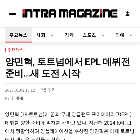
주요뉴스
사회
경제
스포츠
연예
주요뉴스
양민혁, 토트넘에서 EPL 데뷔전
준비…새 도전 시작
2분 읽기
2025.01.02 18:12
김 용현
BY
양민혁 (19·
토트넘
)이 꿈의 무대 잉글랜드 프리미어리그(EPL)
데뷔를 향한 준비에 박차를 가하고 있다. 지난해 2024 K리그1
에서 맹활약하며 영플레이어상을 수상한 양민혁은 이제 토트넘
에서 새로운 도전을 시작한다.