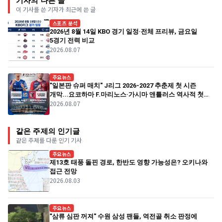
기자의 다른 글
이 기사를 쓴 기자가 최근에 쓴 글
스포츠 분석
2026년 8월 14일 KBO 경기 일정·전체 프리뷰, 금요일
5경기 전력 비교
2026.08.07
주요뉴스
"일본판 슈퍼 매치" J리그 2026-2027 추춘제 첫 시즌
개막...요코하마 F.마리노스·가시마 앤틀러스 역사적 첫
2026.08.07
경기
같은 주제의 인기글
같은 주제를 다룬 인기 기사
주요뉴스
제13호 태풍 돌핀 경로, 한반도 영향 가능성은? 오키나와
접근 전망
2026.08.03
주요뉴스
"삼류 심판 꺼져" 수원 삼성 팬들, 역전골 취소 판정에