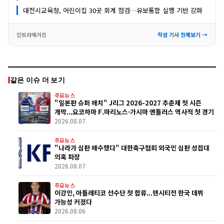
대전시교육청, 어린이집 30곳 회계 점검…유보통합 실행 기반 강화
인트라매거진
작성 기사 전체보기 →
같은 이슈 더 보기
주요뉴스
"일본판 슈퍼 매치" J리그 2026-2027 추춘제 첫 시즌
개막...요코하마 F.마리노스·가시마 앤틀러스 역사적 첫 경기
2026.08.07
주요뉴스
"나라가 심판 매수했다" 대한축구협회 외국인 심판 성접대
의혹 파장
2026.08.07
주요뉴스
이강인, 아틀레티코 선수단 첫 합류...맨시티전 한국 데뷔
가능성 커졌다
2026.08.06