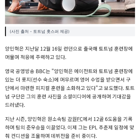
(사진 출처 - 토트넘 홋스퍼 제공)
양민혁은 지난달 12월 16일 런던으로 출국해 토트넘 훈련장에
머물며 적응에 주력하고 있다.
영국 공영방송 BBC는 "양민혁은 에이전트와 토트넘 훈련장에
있는 더 롯지(선수 숙소)에 머무르며 영어 수업을 받으면서 구
단에서 마련한 피지컬 훈련을 소화하고 있다"고 보도했다. 토트
넘 구단은 그의 훈련 사진을 소셜미디어에 공개하며 기대감을
드러냈다.
지난 시즌, 양민혁은 원소속팀
강원FC
에서 12골 6도움을 기록
하며 팀의 준우승을 이끌었다. 이제 그는 EPL 추춘제 일정에 맞
춰 컨디션을 조율하며 데뷔전을 준비 중이다.