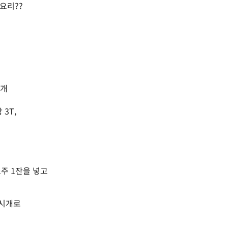
요리??
1개
 3T,
소주 1잔을 넣고
쑤시개로