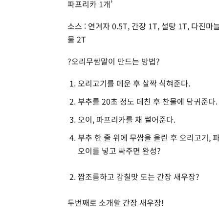
파프리카 1개’
소스 : 연겨자 0.5T, 간장 1T, 설탕 1T, 다진마늘 
물 2T
?오리무쌈말이 만드는 방법?
오리고기를 데운 후 살짝 식혀준다.
부추를 20초 정도 데친 후 찬물에 담궈준다.
오이, 파프리카를 채 썰어준다.
부추 한 줄 위에 무쌈을 올린 후 오리고기, 
오이를 넣고 싸주면 완성?
짭조름하고 감칠맛 도는 간장 새우장?
두번째로 소개할 간장 새우장!