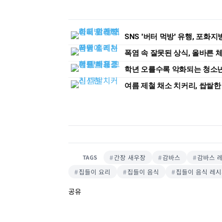
SNS '버터 먹방' 유행, 포화
폭염 속 잘못된 상식, 올바른 
학년 오를수록 악화되는 청소년 
여름 제철 채소 치커리, 쌉쌀한
간장 새우장
감바스
감바스 
TAGS
집들이 요리
집들이 음식
집들이 음식 레
공유