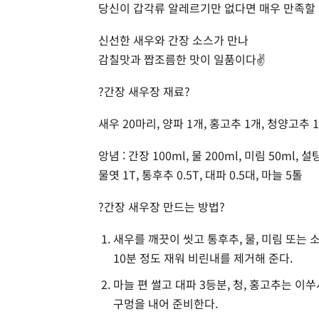
당신이 갑각류 알레르기만 없다면 매우 만족할 
신선한 새우와 간장 소스가 만나
감칠맛과 짭조름한 맛이 일품이다✌
?간장 새우장 재료?
새우 20마리, 양파 1개, 홍고추 1개, 청양고추 
앙념 : 간장 100ml, 물 200ml, 미림 50ml, 설탕
물엿 1T, 통후추 0.5T, 대파 0.5대, 마늘 5톨
?간장 새우장 만드는 방법?
새우를 깨끗이 씻고 통후추, 물, 미림 또는 
10분 정도 재워 비린내를 제거해 준다.
마늘 편 썰고 대파 3등분, 청, 홍고추는 이
구멍을 내어 준비한다.