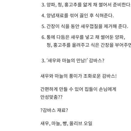
양파, 청, 홍고추를 얇게 채 썰어서 준비한다
양념재료를 섞어 끓인 후 식혀준다.
간장이 식을 동안 새우껍질을 제거해 준다.
통에 다듬은 새우를 넣고 채 썰어둔 양파,
청, 홍고추를 올려주고 식은 간장을 부어주면
‘새우와 마늘의 만남!’ 감바스?
새우와 마늘의 풍미가 조화로운 감바스!
간편하게 만들 수 있어 집들이 손님에게
안성맞춤??
?감바스 재료?
새우, 마늘, 빵, 올리브 오일