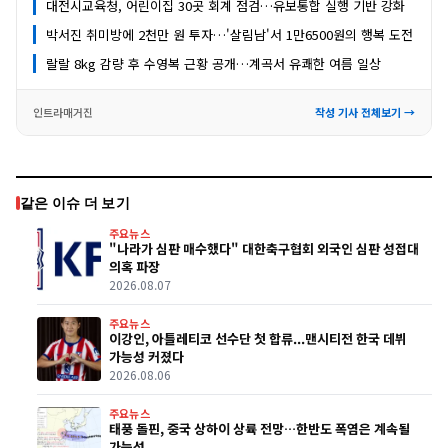
대전시교육청, 어린이집 30곳 회계 점검…유보통합 실행 기반 강화
박서진 취미방에 2천만 원 투자…'살림남'서 1만6500원의 행복 도전
랄랄 8kg 감량 후 수영복 근황 공개…계곡서 유쾌한 여름 일상
인트라매거진
작성 기사 전체보기 →
같은 이슈 더 보기
주요뉴스
"나라가 심판 매수했다" 대한축구협회 외국인 심판 성접대
의혹 파장
2026.08.07
주요뉴스
이강인, 아틀레티코 선수단 첫 합류...맨시티전 한국 데뷔
가능성 커졌다
2026.08.06
주요뉴스
태풍 돌핀, 중국 상하이 상륙 전망…한반도 폭염은 계속될
가능성