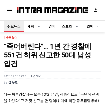
주요뉴스
사회
경제
스포츠
연예
주요뉴스
“죽어버린다”... 1년 간 경찰에
551건 허위 신고한 50대 남성
입건
1분 읽기
2024.12.24 17:00
김 용현
BY
대구 북부경찰서는 오늘 12월 24일, 상습적으로 "극단적 선택
을 하겠다"고 거짓 신고를 한 혐의(위계에 의한 공무집행방해)