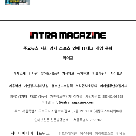
주요뉴스
사회
경제
스포츠
연예
IT테크
게임
문화
라이프
매체소개
인사말
찾아오시는길
기사제보
독자투고
인트라위키
사이트맵
이용약관
개인정보처리방침
청소년보호정책
저작권보호정책
이메일무단수집거부
의장: 김기태
대표: 김동석
개인정보책임자: 이경은
사업자번호: 553-81-03698
이메일:
info@intramagazine.com
주소: 서울특별시 구로구 디지털로26길 43, R동 1910-1호 (대륭포스트타워8차)
인터넷신문 신문발행번호 ㅣ 서울특별시 아55702
사바나미디어 네트워크
인트라매거진
이슈데이
케이팝포스트
위닥스