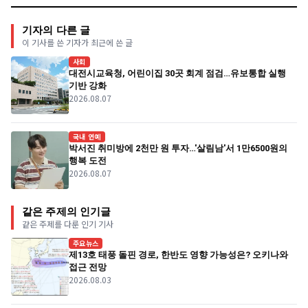
기자의 다른 글
이 기사를 쓴 기자가 최근에 쓴 글
사회
대전시교육청, 어린이집 30곳 회계 점검…유보통합 실행
기반 강화
2026.08.07
국내 연예
박서진 취미방에 2천만 원 투자…'살림남'서 1만6500원의
행복 도전
2026.08.07
같은 주제의 인기글
같은 주제를 다룬 인기 기사
주요뉴스
제13호 태풍 돌핀 경로, 한반도 영향 가능성은? 오키나와
접근 전망
2026.08.03