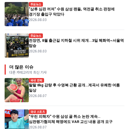
주요뉴스
"삼류 심판 꺼져" 수원 삼성 팬들, 역전골 취소 판정에
경기장 출입구 막았다
2026.08.03
주요뉴스
전장연, 8월 출근길 지하철 시위 재개...3일 혜화역~서울역
탑승
2026.08.03
더 많은 이슈
다른 카테고리의 최신 기사
국내 연예
랄랄 8kg 감량 후 수영복 근황 공개…계곡서 유쾌한 여름
일상
2026.08.07
국내 스포츠
"우린 피해자" 수원 삼성 골 취소 논란 계속…
심판평가협의체 해명에도 VAR 교신 내용 공개 요구
2026.08.07