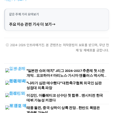
같은 주제 기사 모아보기
주요 이슈 관련 기사 더 보기
ⓒ 2024–2026 인트라매거진. 본 콘텐츠는 저작권법의 보호를 받으며, 무단 전
재 및 재배포를 금합니다.
"일본판 슈퍼 매치" J리그 2026-2027 추춘제 첫 시즌
개막...요코하마 F.마리노스·가시마 앤틀러스 역사적
첫 경기
"나라가 심판 매수했다" 대한축구협회 외국인 심판
성접대 의혹 파장
이강인, 아틀레티코 선수단 첫 합류...맨시티전 한국
데뷔 가능성 커졌다
태풍 돌핀, 중국 상하이 상륙 전망…한반도 폭염은
계속될 가능성