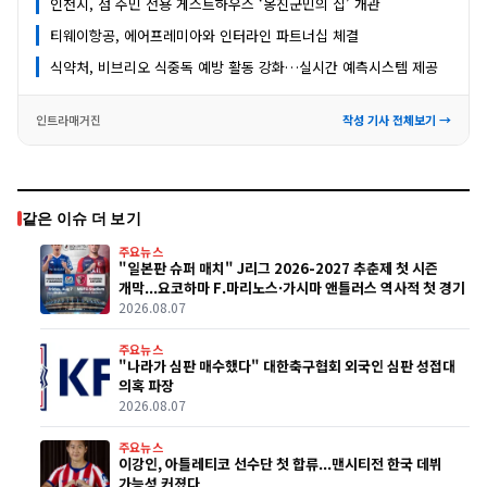
인천시, 섬 주민 전용 게스트하우스 ‘옹진군민의 집’ 개관
티웨이항공, 에어프레미아와 인터라인 파트너십 체결
식약처, 비브리오 식중독 예방 활동 강화…실시간 예측시스템 제공
인트라매거진
작성 기사 전체보기 →
같은 이슈 더 보기
주요뉴스
"일본판 슈퍼 매치" J리그 2026-2027 추춘제 첫 시즌
개막...요코하마 F.마리노스·가시마 앤틀러스 역사적 첫 경기
2026.08.07
주요뉴스
"나라가 심판 매수했다" 대한축구협회 외국인 심판 성접대
의혹 파장
2026.08.07
주요뉴스
이강인, 아틀레티코 선수단 첫 합류...맨시티전 한국 데뷔
가능성 커졌다