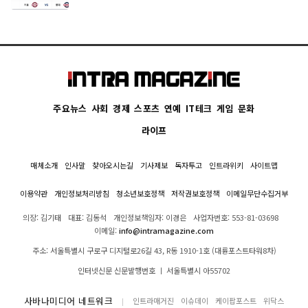
주요뉴스
사회
경제
스포츠
연예
IT테크
게임
문화
라이프
매체소개
인사말
찾아오시는길
기사제보
독자투고
인트라위키
사이트맵
이용약관
개인정보처리방침
청소년보호정책
저작권보호정책
이메일무단수집거부
의장: 김기태
대표: 김동석
개인정보책임자: 이경은
사업자번호: 553-81-03698
이메일:
info@intramagazine.com
주소: 서울특별시 구로구 디지털로26길 43, R동 1910-1호 (대륭포스트타워8차)
인터넷신문 신문발행번호 ㅣ 서울특별시 아55702
사바나미디어 네트워크
인트라매거진
이슈데이
케이팝포스트
위닥스