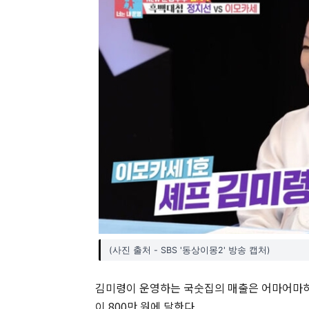
(사진 출처 - SBS '동상이몽2' 방송 캡처)
김미령이 운영하는 국숫집의 매출은 어마어마하다.
이 800만 원에 달한다.