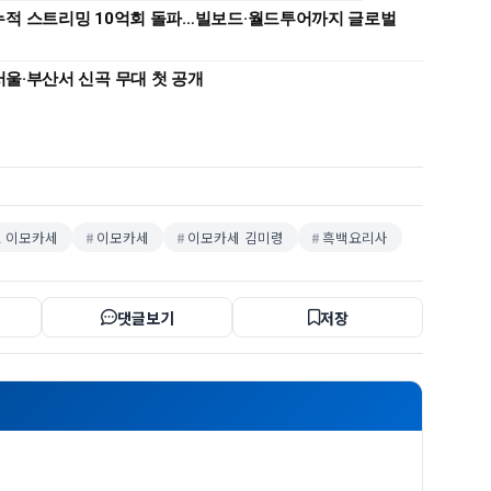
누적 스트리밍 10억회 돌파…빌보드·월드투어까지 글로벌
서울·부산서 신곡 무대 첫 공개
 이모카세
이모카세
이모카세 김미령
흑백요리사
댓글보기
저장