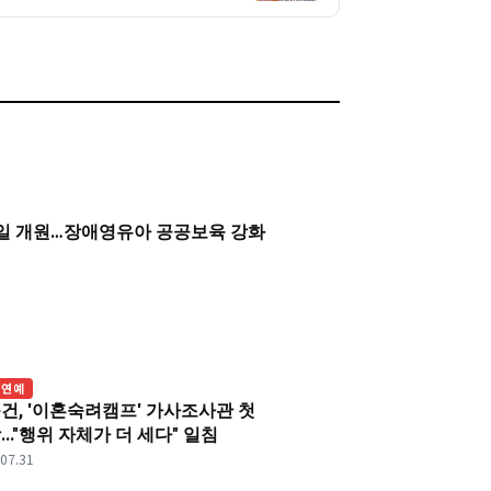
0일 개원…장애영유아 공공보육 강화
 연예
건, '이혼숙려캠프' 가사조사관 첫
..."행위 자체가 더 세다" 일침
.07.31