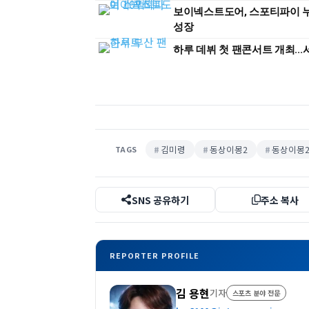
보이넥스트도어, 스포티파이 
성장
하루 데뷔 첫 팬콘서트 개최...
김미령
동상이몽2
동상이몽2
TAGS
SNS 공유하기
주소 복사
REPORTER PROFILE
김 용현
기자
스포츠 분야 전문