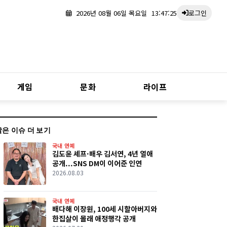
2026년 08월 06일 목요일
13:47:26
로그인
게임
문화
라이프
같은 이슈 더 보기
국내 연예
김도윤 셰프·배우 김서연, 4년 열애
공개...SNS DM이 이어준 인연
2026.08.03
국내 연예
배다해 이장원, 100세 시할아버지와
한집살이 몰래 애정행각 공개