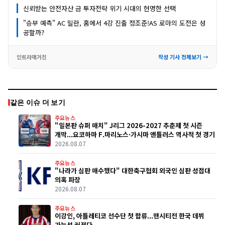
신뢰받는 안전자산 금 투자전략 위기 시대의 현명한 선택
"승부 예측" AC 밀란, 홈에서 4강 진출 정조준!AS 로마의 도전은 성
공할까?
인트라매거진
작성 기사 전체보기 →
같은 이슈 더 보기
주요뉴스
"일본판 슈퍼 매치" J리그 2026-2027 추춘제 첫 시즌
개막...요코하마 F.마리노스·가시마 앤틀러스 역사적 첫 경기
2026.08.07
주요뉴스
"나라가 심판 매수했다" 대한축구협회 외국인 심판 성접대
의혹 파장
2026.08.07
주요뉴스
이강인, 아틀레티코 선수단 첫 합류...맨시티전 한국 데뷔
가능성 커졌다