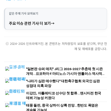
같은 주제 기사 모아보기
주요 이슈 관련 기사 더 보기
ⓒ 2024–2026 인트라매거진. 본 콘텐츠는 저작권법의 보호를 받으며, 무단 전
재 및 재배포를 금합니다.
"일본판 슈퍼 매치" J리그 2026-2027 추춘제 첫 시즌
개막...요코하마 F.마리노스·가시마 앤틀러스 역사적
첫 경기
"나라가 심판 매수했다" 대한축구협회 외국인 심판
성접대 의혹 파장
이강인, 아틀레티코 선수단 첫 합류...맨시티전 한국
데뷔 가능성 커졌다
태풍 돌핀, 중국 상하이 상륙 전망…한반도 폭염은
계속될 가능성