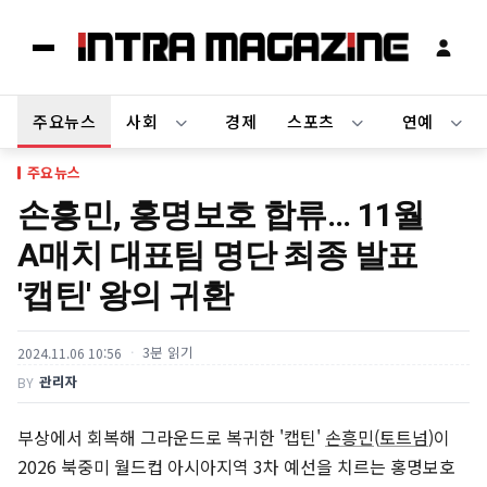
주요뉴스
사회
경제
스포츠
연예
주요뉴스
손흥민, 홍명보호 합류… 11월
A매치 대표팀 명단 최종 발표
'캡틴' 왕의 귀환
3분 읽기
2024.11.06 10:56
관리자
BY
부상에서 회복해 그라운드로 복귀한 '캡틴'
손흥민
(
토트넘
)이
2026 북중미 월드컵 아시아지역 3차 예선을 치르는 홍명보호