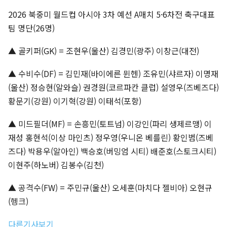
2026 북중미 월드컵 아시아 3차 예선 A매치 5·6차전 축구대표
팀 명단(26명)
▲ 골키퍼(GK) = 조현우(울산) 김경민(광주) 이창근(대전)
▲ 수비수(DF) = 김민재(바이에른 뮌헨) 조유민(샤르자) 이명재
(울산) 정승현(알와슬) 권경원(코르파칸 클럽) 설영우(즈베즈다)
황문기(강원) 이기혁(강원) 이태석(포항)
▲ 미드필더(MF) = 손흥민(토트넘) 이강인(파리 생제르맹) 이
재성 홍현석(이상 마인츠) 정우영(우니온 베를린) 황인범(즈베
즈다) 박용우(알아인) 백승호(버밍엄 시티) 배준호(스토크시티)
이현주(하노버) 김봉수(김천)
▲ 공격수(FW) = 주민규(울산) 오세훈(마치다 젤비아) 오현규
(헹크)
다른기사보기