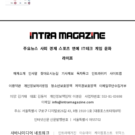
주요뉴스
사회
경제
스포츠
연예
IT테크
게임
문화
라이프
매체소개
인사말
찾아오시는길
기사제보
독자투고
인트라위키
사이트맵
이용약관
개인정보처리방침
청소년보호정책
저작권보호정책
이메일무단수집거부
의장: 김기태
대표: 김동석
개인정보책임자: 이경은
사업자번호: 553-81-03698
이메일:
info@intramagazine.com
주소: 서울특별시 구로구 디지털로26길 43, R동 1910-1호 (대륭포스트타워8차)
인터넷신문 신문발행번호 ㅣ 서울특별시 아55702
사바나미디어 네트워크
인트라매거진
이슈데이
케이팝포스트
위닥스