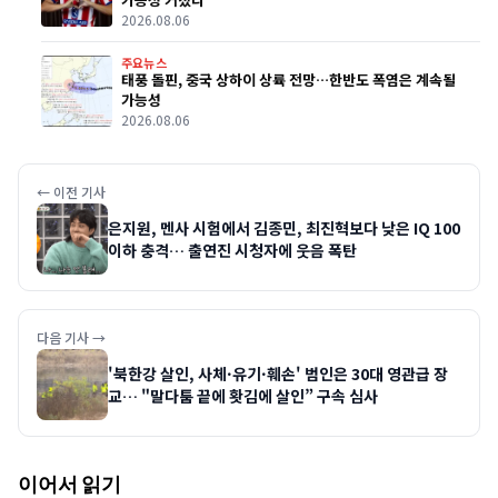
2026.08.06
주요뉴스
태풍 돌핀, 중국 상하이 상륙 전망…한반도 폭염은 계속될
가능성
2026.08.06
← 이전 기사
은지원, 멘사 시험에서 김종민, 최진혁보다 낮은 IQ 100
이하 충격… 출연진 시청자에 웃음 폭탄
다음 기사 →
'북한강 살인, 사체·유기·훼손' 범인은 30대 영관급 장
교… "말다툼 끝에 홧김에 살인” 구속 심사
이어서 읽기