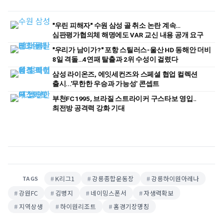
"우린 피해자" 수원 삼성 골 취소 논란 계속…
심판평가협의체 해명에도 VAR 교신 내용 공개 요구
"우리가 남이가?" 포항 스틸러스-울산 HD 동해안 더비
8일 격돌…4연패 탈출과 2위 수성이 걸렸다
삼성 라이온즈, 에잇세컨즈와 스페셜 협업 컬렉션
출시...'무한한 우승과 가능성' 콘셉트
부천FC1995, 브라질 스트라이커 구스타보 영입..
최전방 공격력 강화 기대
K리그1
강릉종합운동장
강릉하이원아레나
TAGS
강원FC
김병지
네이밍스폰서
자생력확보
지역상생
하이원리조트
홈경기장명칭