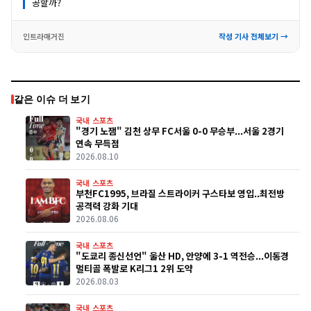
공할까?
인트라매거진
작성 기사 전체보기 →
같은 이슈 더 보기
국내 스포츠
"경기 노잼" 김천 상무 FC서울 0-0 무승부...서울 2경기
연속 무득점
2026.08.10
국내 스포츠
부천FC1995, 브라질 스트라이커 구스타보 영입..최전방
공격력 강화 기대
2026.08.06
국내 스포츠
"도쿄리 종신선언" 울산 HD, 안양에 3-1 역전승...이동경
멀티골 폭발로 K리그1 2위 도약
2026.08.03
국내 스포츠