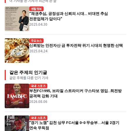
이 기사를 쓴 기자가 최근에 쓴 글
생활정보
“채권추심, 공정성과 신뢰의 시대… 비대면 추심
전문업체가 답이다”
2025.04.30
주요뉴스
신뢰받는 안전자산 금 투자전략 위기 시대의 현명한 선택
2025.04.24
같은 주제의 인기글
같은 주제를 다룬 인기 기사
국내 스포츠
부천FC1995, 브라질 스트라이커 구스타보 영입..최전방
공격력 강화 기대
2026.08.06
국내 스포츠
"경기 노잼" 김천 상무 FC서울 0-0 무승부...서울 2경기
연속 무득점