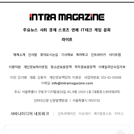
주요뉴스
사회
경제
스포츠
연예
IT테크
게임
문화
라이프
매체소개
인사말
찾아오시는길
기사제보
독자투고
인트라위키
사이트맵
이용약관
개인정보처리방침
청소년보호정책
저작권보호정책
이메일무단수집거부
의장: 김기태
대표: 김동석
개인정보책임자: 이경은
사업자번호: 553-81-03698
이메일:
info@intramagazine.com
주소: 서울특별시 구로구 디지털로26길 43, R동 1910-1호 (대륭포스트타워8차)
인터넷신문 신문발행번호 ㅣ 서울특별시 아55702
사바나미디어 네트워크
인트라매거진
이슈데이
케이팝포스트
위닥스