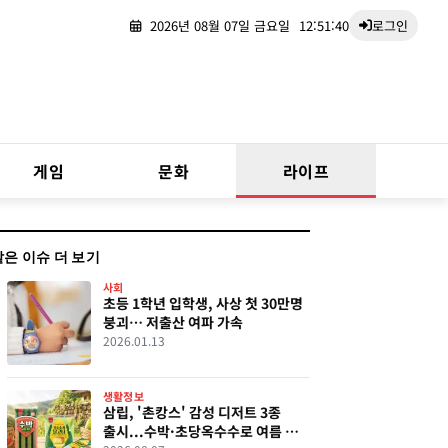
2026년 08월 07일 금요일
12:51:41
로그인
게임
문화
라이프
같은 이슈 더 보기
사회
초등 1학년 입학생, 사상 첫 30만명
붕괴… 저출산 여파 가속
2026.01.13
생활정보
삼립, '촌캉스' 감성 디저트 3종
출시...수박·초당옥수수로 여름 맛