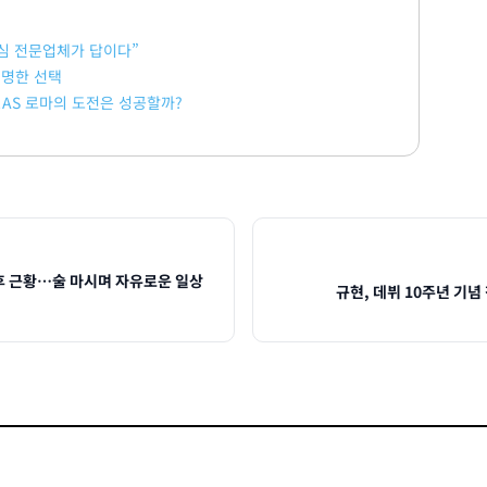
심 전문업체가 답이다”
현명한 선택
준!AS 로마의 도전은 성공할까?
 후 근황…술 마시며 자유로운 일상
규현, 데뷔 10주년 기념 