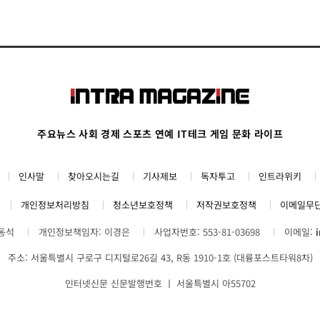
주요뉴스
사회
경제
스포츠
연예
IT테크
게임
문화
라이프
인사말
찾아오시는길
기사제보
독자투고
인트라위키
개인정보처리방침
청소년보호정책
저작권보호정책
이메일무
김동석
개인정보책임자: 이경은
사업자번호: 553-81-03698
이메일:
주소: 서울특별시 구로구 디지털로26길 43, R동 1910-1호 (대륭포스트타워8차)
인터넷신문 신문발행번호 ㅣ 서울특별시 아55702