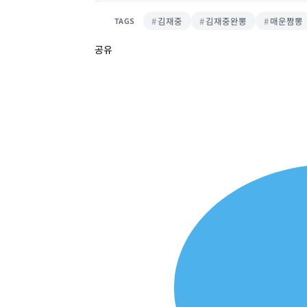
김재중
김재중완뽕
매운짬뽕
TAGS
공유