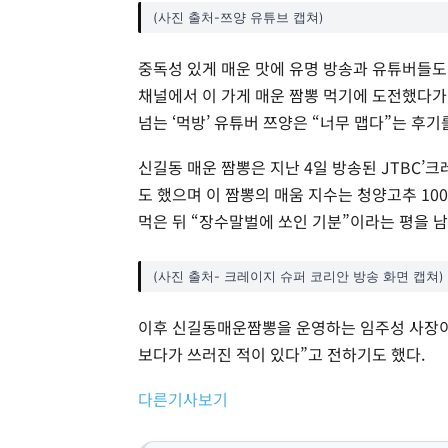
(사진 출처-쯔양 유튜브 캡쳐)
중독성 있게 매운 맛에 유명 방송과 유튜버들도
채널에서 이 가게 매운 짬뽕 먹기에 도전했다가
넘는 ‘먹방’ 유튜버 쯔양은 “너무 맵다”는 후기
신길동 매운 짬뽕은 지난 4일 방송된 JTBC’
도 했으며 이 짬뽕의 매움 지수는 청양고추 10
먹은 뒤 “장수말벌에 쏘인 기분”이라는 평을 남
(사진 출처- 크레이지 슈퍼 코리안 방송 화면 캡쳐)
이후 신길동매운짬뽕을 운영하는 임주성 사장이 
보다가 쓰러진 적이 있다”고 전하기도 했다.
다른기사보기