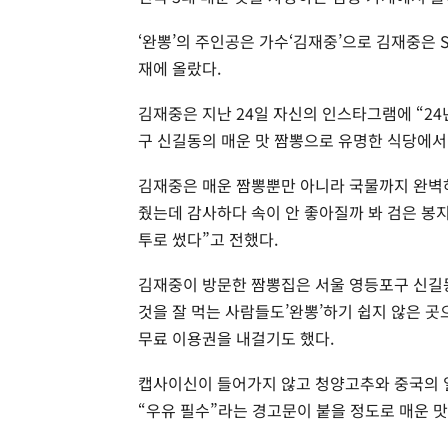
‘완뽕’의 주인공은 가수‘김재중’으로 김재중은 
재에 올랐다.
김재중은 지난 24일 자신의 인스타그램에 “24
구 신길동의 매운 맛 짬뽕으로 유명한 식당에서
김재중은 매운 짬뽕뿐만 아니라 국물까지 완벽하
줬는데 감사하다 속이 안 좋아질까 봐 검은 봉
투로 썼다”고 전했다.
김재중이 방문한 짬뽕집은 서울 영등포구 신길동
것을 잘 먹는 사람들도’완뽕’하기 쉽지 않은 곳
무료 이용권을 내걸기도 했다.
캡사이신이 들어가지 않고 청양고추와 중국의 일
“우유 필수”라는 경고문이 붙을 정도로 매운 맛