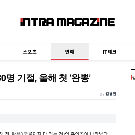
스포츠
연예
IT테크
0명 기절, 올해 첫 ‘완뽕’
김용현
BY
 첫 ‘완뽕’(국물까지 다 먹는 것)의 주인공이 나타났다.