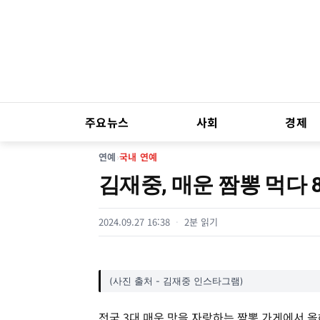
주요뉴스
사회
경제
연예
›
국내 연예
김재중, 매운 짬뽕 먹다 8
2024.09.27 16:38
2분 읽기
(사진 출처 - 김재중 인스타그램)
전국 3대 매운 맛을 자랑하는 짬뽕 가게에서 올해