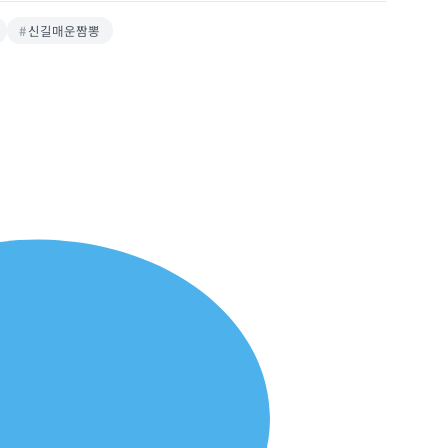
신길매운짬뽕