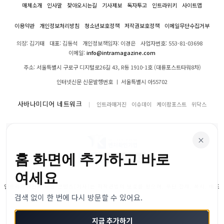
매체소개
인사말
찾아오시는길
기사제보
독자투고
인트라위키
사이트맵
이용약관
개인정보처리방침
청소년보호정책
저작권보호정책
이메일무단수집거부
의장: 김기태
대표: 김동석
개인정보책임자: 이경은
사업자번호: 553-81-03698
이메일:
info@intramagazine.com
주소: 서울특별시 구로구 디지털로26길 43, R동 1910-1호 (대륭포스트타워8차)
인터넷신문 신문발행번호 ㅣ 서울특별시 아55702
사바나미디어 네트워크
인트라매거진
이슈데이
케이팝포스트
위닥스
×
홈 화면에 추가하고 바로
여세요
인트라매거진의 모든 콘텐츠(기사)는 저작권법의 보호를 받으며, 무단 전재, 복사, 배포
검색 없이 한 번에 다시 방문할 수 있어요.
등을 금합니다.
© 2024–2026 인트라매거진. All Rights Reserved
지금 추가하기