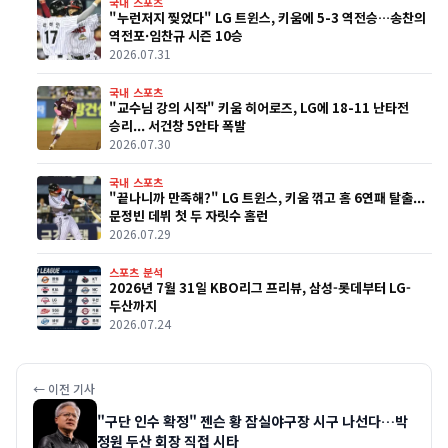
국내 스포츠
"누런저지 찢었다" LG 트윈스, 키움에 5-3 역전승…송찬의
역전포·임찬규 시즌 10승
2026.07.31
국내 스포츠
"교수님 강의 시작" 키움 히어로즈, LG에 18-11 난타전
승리... 서건창 5안타 폭발
2026.07.30
국내 스포츠
"끝나니까 만족해?" LG 트윈스, 키움 꺾고 홈 6연패 탈출...
문정빈 데뷔 첫 두 자릿수 홈런
2026.07.29
스포츠 분석
2026년 7월 31일 KBO리그 프리뷰, 삼성-롯데부터 LG-
두산까지
2026.07.24
← 이전 기사
"구단 인수 확정" 젠슨 황 잠실야구장 시구 나선다…박
정원 두산 회장 직접 시타