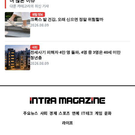
더 많은 이슈
다른 카테고리의 최신 기사
생활정보
크록스 발 건강, 오래 신으면 정말 위험할까
2026.08.09
사회
전세사기 피해자 4만 명 돌파, 4명 중 3명은 40세 미만
청년층
2026.08.09
주요뉴스
사회
경제
스포츠
연예
IT테크
게임
문화
라이프