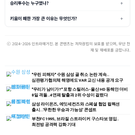
승리투수는 누구였나?
키움이 패한 가장 큰 이유는 무엇인가?
ⓒ 2024–2026 인트라매거진. 본 콘텐츠는 저작권법의 보호를 받으며, 무단 전
재 및 재배포를 금합니다.
"우린 피해자" 수원 삼성 골 취소 논란 계속…
심판평가협의체 해명에도 VAR 교신 내용 공개 요구
"우리가 남이가?" 포항 스틸러스-울산 HD 동해안 더비
8일 격돌…4연패 탈출과 2위 수성이 걸렸다
삼성 라이온즈, 에잇세컨즈와 스페셜 협업 컬렉션
출시...'무한한 우승과 가능성' 콘셉트
부천FC1995, 브라질 스트라이커 구스타보 영입..
최전방 공격력 강화 기대