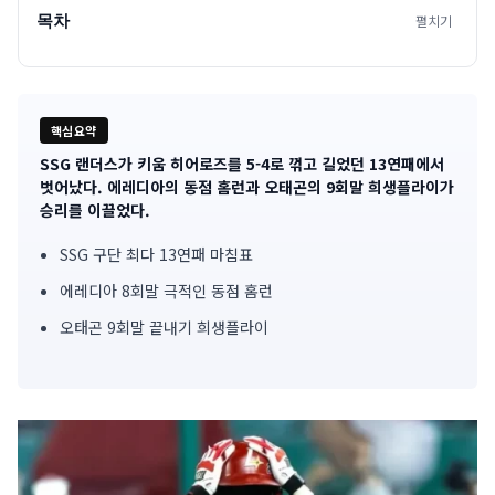
목차
펼치기
핵심요약
SSG 랜더스가 키움 히어로즈를 5-4로 꺾고 길었던 13연패에서
기
벗어났다. 에레디아의 동점 홈런과 오태곤의 9회말 희생플라이가
승리를 이끌었다.
사
SSG 구단 최다 13연패 마침표
핵
에레디아 8회말 극적인 동점 홈런
심
오태곤 9회말 끝내기 희생플라이
요
약