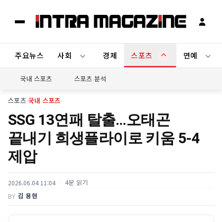
주요뉴스
사회
경제
스포츠
연예
국내 스포츠
스포츠 분석
스포츠
›
국내 스포츠
SSG 13연패 탈출…오태곤
끝내기 희생플라이로 키움 5-4
제압
4분 읽기
2026.06.04 11:04
김 용현
BY