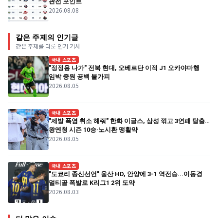
관전 포인트
2026.08.08
같은 주제의 인기글
같은 주제를 다룬 인기 기사
국내 스포츠
"정정용 나가" 전북 현대, 오베르단 이적 J1 오카야마행
임박 중원 공백 불가피
2026.08.05
국내 스포츠
"제발 폭염 취소 해줘" 한화 이글스, 삼성 꺾고 3연패 탈출…
왕옌청 시즌 10승·노시환 맹활약
2026.08.05
국내 스포츠
"도쿄리 종신선언" 울산 HD, 안양에 3-1 역전승...이동경
멀티골 폭발로 K리그1 2위 도약
2026.08.03