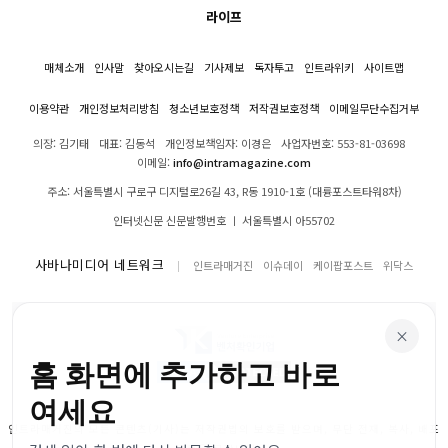
라이프
매체소개
인사말
찾아오시는길
기사제보
독자투고
인트라위키
사이트맵
이용약관
개인정보처리방침
청소년보호정책
저작권보호정책
이메일무단수집거부
의장: 김기태
대표: 김동석
개인정보책임자: 이경은
사업자번호: 553-81-03698
이메일:
info@intramagazine.com
주소: 서울특별시 구로구 디지털로26길 43, R동 1910-1호 (대륭포스트타워8차)
인터넷신문 신문발행번호 ㅣ 서울특별시 아55702
사바나미디어 네트워크
인트라매거진
이슈데이
케이팝포스트
위닥스
×
홈 화면에 추가하고 바로
여세요
인트라매거진의 모든 콘텐츠(기사)는 저작권법의 보호를 받으며, 무단 전재, 복사, 배포