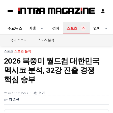
주요뉴스
사회
경제
스포츠
연예
국내 스포츠
스포츠 분석
스포츠
›
스포츠 분석
2026 북중미 월드컵 대한민국
멕시코 분석, 32강 진출 경쟁
핵심 승부
3분 읽기
2026.06.12 15:27
김 용현
BY