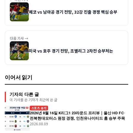
체코 vs 남아공 경기 전망, 32강 진출 경쟁 핵심 승부
다음 기사 →
미국 vs 호주 경기 전망, 조별리그 2차전 승부처는
이어서 읽기
기자의 다른 글
이 기사를 쓴 기자가 최근에 쓴 글
스포츠 분석
2026년 8월 16일 K리그1 23라운드 프리뷰｜울산 HD FC·
전북현대모터스 원정 경쟁, 인천유나이티드 홈 승부 주목
2026.08.09