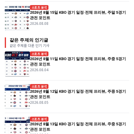
스포츠 분석
2026년 8월 15일 KBO 경기 일정·전체 프리뷰, 주말 5경기
관전 포인트
2026.08.08
같은 주제의 인기글
같은 주제를 다룬 인기 기사
스포츠 분석
2026년 8월 11일 KBO 경기 일정·전체 프리뷰, 주중 5경기
관전 포인트
2026.08.04
스포츠 분석
2026년 8월 12일 KBO 경기 일정·전체 프리뷰, 주중 5경기
관전 포인트
2026.08.05
스포츠 분석
2026년 8월 13일 KBO 경기 일정·전체 프리뷰, 주중 5경기
관전 포인트