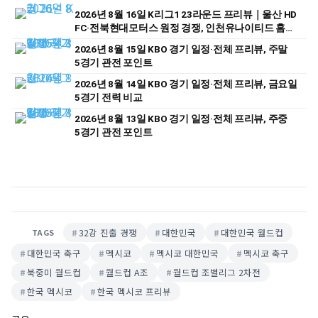
2026년 8월 16일 K리그1 23라운드 프리뷰｜울산 HD
FC·전북현대모터스 원정 경쟁, 인천유나이티드 홈
승부 주목
2026년 8월 15일 KBO 경기 일정·전체 프리뷰, 주말
5경기 관전 포인트
2026년 8월 14일 KBO 경기 일정·전체 프리뷰, 금요일
5경기 전력 비교
2026년 8월 13일 KBO 경기 일정·전체 프리뷰, 주중
5경기 관전 포인트
32강 진출 경쟁
대한민국
대한민국 월드컵
TAGS
대한민국 축구
멕시코
멕시코 대한민국
멕시코 축구
북중미 월드컵
월드컵 A조
월드컵 조별리그 2차전
한국 멕시코
한국 멕시코 프리뷰