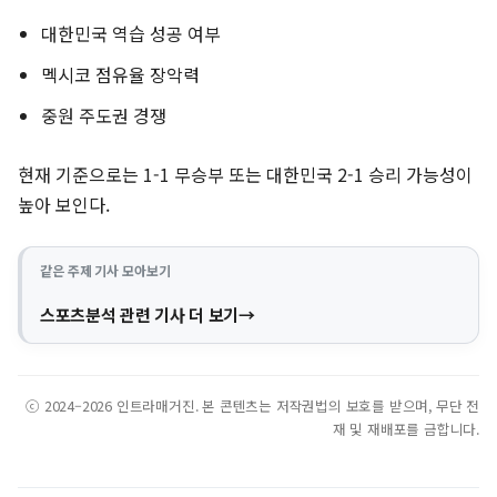
대한민국 역습 성공 여부
멕시코 점유율 장악력
중원 주도권 경쟁
현재 기준으로는 1-1 무승부 또는 대한민국 2-1 승리 가능성이
높아 보인다.
같은 주제 기사 모아보기
스포츠분석 관련 기사 더 보기
ⓒ 2024–2026 인트라매거진. 본 콘텐츠는 저작권법의 보호를 받으며, 무단 전
재 및 재배포를 금합니다.