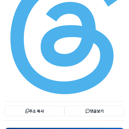
주소 복사
댓글보기