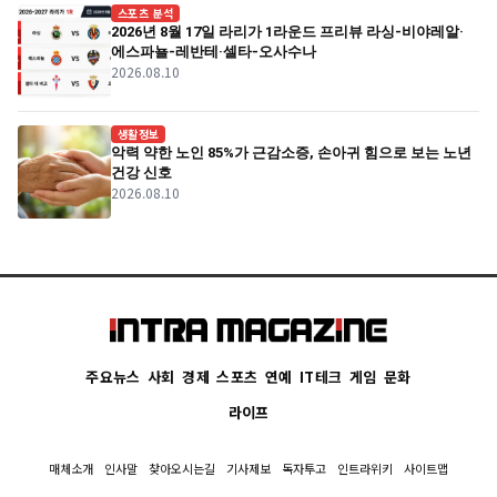
스포츠 분석
2026년 8월 17일 라리가 1라운드 프리뷰 라싱-비야레알·
에스파뇰-레반테·셀타-오사수나
2026.08.10
생활정보
악력 약한 노인 85%가 근감소증, 손아귀 힘으로 보는 노년
건강 신호
2026.08.10
주요뉴스
사회
경제
스포츠
연예
IT테크
게임
문화
라이프
매체소개
인사말
찾아오시는길
기사제보
독자투고
인트라위키
사이트맵