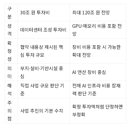
구
30조 원 투자비
최대 120조 원 전망
분
성
GPU·메모리 비용 포함 전
데이터센터 조성 투자비
격
망
확
협약 내용상 제시된 핵
장비 비용 포함 시 가능한
정
심 투자 규모
확대 전망
성
의
부지·설비·기반시설 중
AI 연산 장비 중심
미
심
해
직접 사업 규모 판단 기
전체 AI 인프라 비용 잠재
석
준
력 판단 기준
주
확정 투자액처럼 단정하면
의
사업 추진의 기본 수치
부정확
점