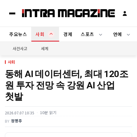
주요뉴스
사회
경제
스포츠
연예
사건사고
세계
사회
동해 AI 데이터센터, 최대 120조
원 투자 전망 속 강원 AI 산업
첫발
10분 읽기
2026.07.07 10:35
정명주
BY