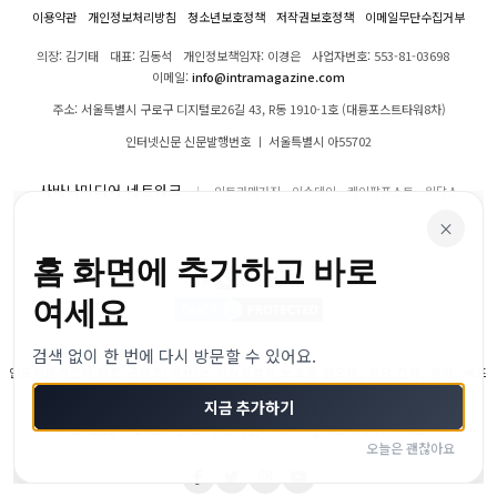
이용약관
개인정보처리방침
청소년보호정책
저작권보호정책
이메일무단수집거부
의장: 김기태
대표: 김동석
개인정보책임자: 이경은
사업자번호: 553-81-03698
이메일:
info@intramagazine.com
주소: 서울특별시 구로구 디지털로26길 43, R동 1910-1호 (대륭포스트타워8차)
인터넷신문 신문발행번호 ㅣ 서울특별시 아55702
사바나미디어 네트워크
인트라매거진
이슈데이
케이팝포스트
위닥스
×
홈 화면에 추가하고 바로
여세요
검색 없이 한 번에 다시 방문할 수 있어요.
인트라매거진의 모든 콘텐츠(기사)는 저작권법의 보호를 받으며, 무단 전재, 복사, 배포
등을 금합니다.
지금 추가하기
© 2024–2026 인트라매거진. All Rights Reserved
오늘은 괜찮아요