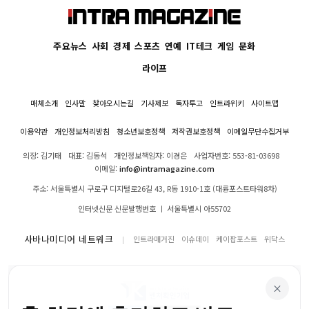
주요뉴스
사회
경제
스포츠
연예
IT테크
게임
문화
라이프
매체소개
인사말
찾아오시는길
기사제보
독자투고
인트라위키
사이트맵
이용약관
개인정보처리방침
청소년보호정책
저작권보호정책
이메일무단수집거부
의장: 김기태
대표: 김동석
개인정보책임자: 이경은
사업자번호: 553-81-03698
이메일:
info@intramagazine.com
주소: 서울특별시 구로구 디지털로26길 43, R동 1910-1호 (대륭포스트타워8차)
인터넷신문 신문발행번호 ㅣ 서울특별시 아55702
사바나미디어 네트워크
인트라매거진
이슈데이
케이팝포스트
위닥스
×