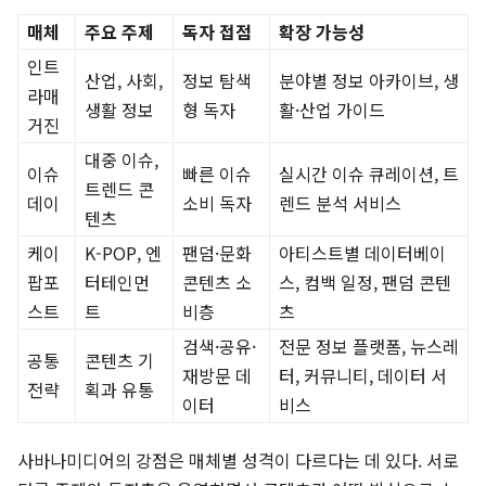
매체
주요 주제
독자 접점
확장 가능성
인트
산업, 사회,
정보 탐색
분야별 정보 아카이브, 생
라매
생활 정보
형 독자
활·산업 가이드
거진
대중 이슈,
이슈
빠른 이슈
실시간 이슈 큐레이션, 트
트렌드 콘
데이
소비 독자
렌드 분석 서비스
텐츠
케이
K-POP, 엔
팬덤·문화
아티스트별 데이터베이
팝포
터테인먼
콘텐츠 소
스, 컴백 일정, 팬덤 콘텐
스트
트
비층
츠
검색·공유·
전문 정보 플랫폼, 뉴스레
공통
콘텐츠 기
재방문 데
터, 커뮤니티, 데이터 서
전략
획과 유통
이터
비스
사바나미디어의 강점은 매체별 성격이 다르다는 데 있다. 서로