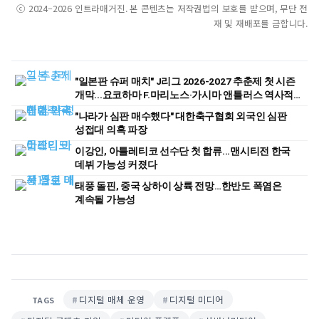
ⓒ 2024–2026 인트라매거진. 본 콘텐츠는 저작권법의 보호를 받으며, 무단 전
재 및 재배포를 금합니다.
"일본판 슈퍼 매치" J리그 2026-2027 추춘제 첫 시즌
개막...요코하마 F.마리노스·가시마 앤틀러스 역사적
첫 경기
"나라가 심판 매수했다" 대한축구협회 외국인 심판
성접대 의혹 파장
이강인, 아틀레티코 선수단 첫 합류...맨시티전 한국
데뷔 가능성 커졌다
태풍 돌핀, 중국 상하이 상륙 전망…한반도 폭염은
계속될 가능성
디지털 매체 운영
디지털 미디어
TAGS